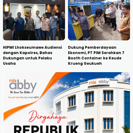
HIPMI Lhokseumawe Audiensi
Dukung Pemberdayaan
dengan Kapolres, Bahas
Ekonomi, PT PIM Serahkan 7
Dukungan untuk Pelaku
Booth Container ke Keude
Usaha
Krueng Geukueh