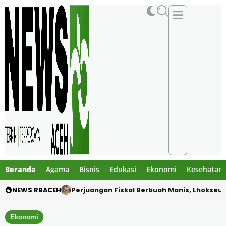
Beranda
Agama
Bisnis
Edukasi
Ekonomi
Kesehatan
NEWS RBACEH
Gagal Pecah Kebuntuan, SDN 3 Banda Sakti 
Ekonomi