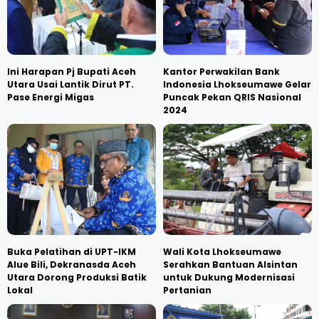
Ini Harapan Pj Bupati Aceh
Kantor Perwakilan Bank
Utara Usai Lantik Dirut PT.
Indonesia Lhokseumawe Gelar
Pase Energi Migas
Puncak Pekan QRIS Nasional
2024
Buka Pelatihan di UPT-IKM
Wali Kota Lhokseumawe
Alue Bili, Dekranasda Aceh
Serahkan Bantuan Alsintan
Utara Dorong Produksi Batik
untuk Dukung Modernisasi
Lokal
Pertanian