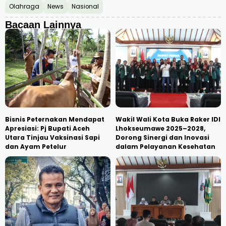
Olahraga
News
Nasional
Bacaan Lainnya
Bisnis Peternakan Mendapat
Wakil Wali Kota Buka Raker IDI
Apresiasi: Pj Bupati Aceh
Lhokseumawe 2025–2028,
Utara Tinjau Vaksinasi Sapi
Dorong Sinergi dan Inovasi
dan Ayam Petelur
dalam Pelayanan Kesehatan