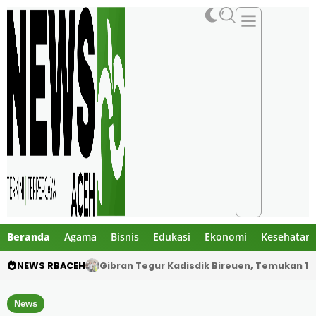
Beranda
Agama
Bisnis
Edukasi
Ekonomi
Kesehatan
NEWS RBACEH
PHE NSO Klarifikasi Dugaan Bau Amoniak di 
News