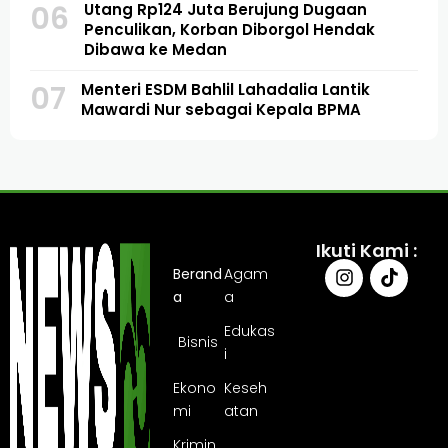
06
Utang Rp124 Juta Berujung Dugaan
Penculikan, Korban Diborgol Hendak
Dibawa ke Medan
07
Menteri ESDM Bahlil Lahadalia Lantik
Mawardi Nur sebagai Kepala BPMA
Ikuti Kami :
Berand
Agam
a
a
Edukas
Bisnis
i
Ekono
Keseh
mi
atan
Krimin