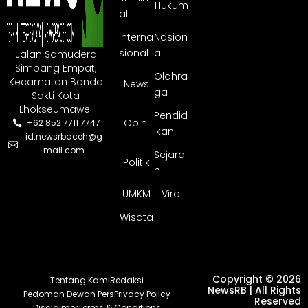
Hukum
al
Interna
Nasion
sional
al
Jalan Samudera
Simpang Empat,
Olahra
Kecamatan Banda
News
ga
Sakti Kota
Lhokseumawe.
Pendid
Opini
+62 852 7711 7747
ikan
id.newsrbaceh@g
mail.com
Sejara
Politik
h
UMKM
Viral
Wisata
Copyright © 2026
Tentang Kami
Redaksi
NewsRB | All Rights
Pedoman Dewan Pers
Privacy Policy
Reserved
Disclaimer
Terms & Conditions