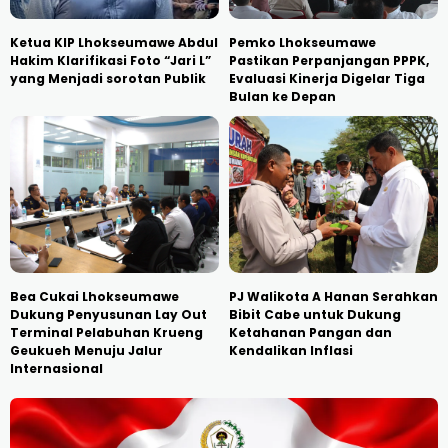
Ketua KIP Lhokseumawe Abdul
Pemko Lhokseumawe
Hakim Klarifikasi Foto “Jari L”
Pastikan Perpanjangan PPPK,
yang Menjadi sorotan Publik
Evaluasi Kinerja Digelar Tiga
Bulan ke Depan
Bea Cukai Lhokseumawe
PJ Walikota A Hanan Serahkan
Dukung Penyusunan Lay Out
Bibit Cabe untuk Dukung
Terminal Pelabuhan Krueng
Ketahanan Pangan dan
Geukueh Menuju Jalur
Kendalikan Inflasi
Internasional