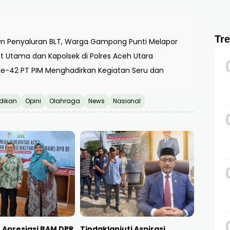
Tr
 Penyaluran BLT, Warga Gampong Punti Melapor
bat Utama dan Kapolsek di Polres Aceh Utara
ke-42 PT PIM Menghadirkan Kegiatan Seru dan
dikan
Opini
Olahraga
News
Nasional
Apresiasi BAM DPR
Tindaklanjuti Aspirasi