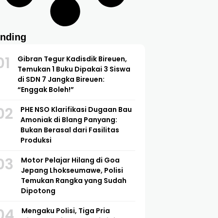
ending
01
Gibran Tegur Kadisdik Bireuen,
Temukan 1 Buku Dipakai 3 Siswa
di SDN 7 Jangka Bireuen:
“Enggak Boleh!”
02
PHE NSO Klarifikasi Dugaan Bau
Amoniak di Blang Panyang:
Bukan Berasal dari Fasilitas
Produksi
03
Motor Pelajar Hilang di Goa
Jepang Lhokseumawe, Polisi
Temukan Rangka yang Sudah
Dipotong
04
Mengaku Polisi, Tiga Pria