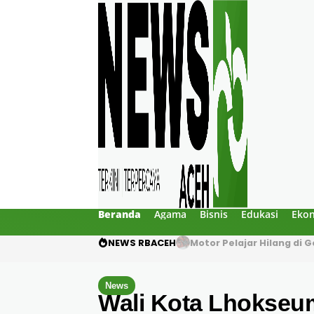
Beranda
Agama
Bisnis
Edukasi
Eko
NEWS RBACEH
Motor Pelajar Hilang di
News
Wali Kota Lhokseu