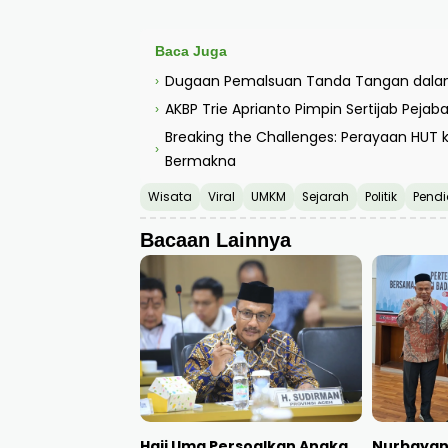
Baca Juga
Dugaan Pemalsuan Tanda Tangan dalam
›
AKBP Trie Aprianto Pimpin Sertijab Peja
›
Breaking the Challenges: Perayaan HUT 
›
Bermakna
Wisata
Viral
UMKM
Sejarah
Politik
Pendi
Bacaan Lainnya
Haji Uma Persoalkan Angka
Nurbayan 