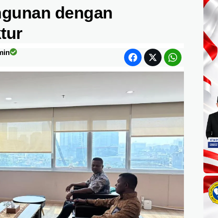
ngunan dengan
tur
min