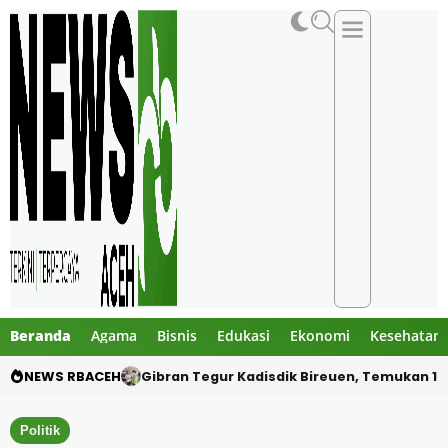
Beranda
Agama
Bisnis
Edukasi
Ekonomi
Kesehatan
NEWS RBACEH
PHE NSO Klarifikasi Dugaan Bau Amoniak di 
Politik