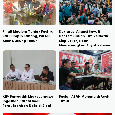
Final! Mualem Tunjuk Fachrul
Deklarasi Aliansi Sayuti
Razi Pimpin Sabang, Partai
Center: Ribuan Tim Relawan
Aceh Dukung Penuh
Siap Bekerja dan
Memenangkan Sayuti-Husaini
KIP-Panwaslih Lhokseumawe
Paslon AZAN Menang di Aceh
Ingatkan Parpol Soal
Timur
Pemutakhiran Data di Sipol