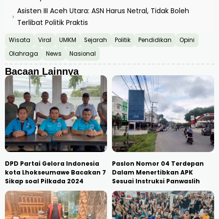
Asisten III Aceh Utara: ASN Harus Netral, Tidak Boleh
›
Terlibat Politik Praktis
Wisata
Viral
UMKM
Sejarah
Politik
Pendidikan
Opini
Olahraga
News
Nasional
Bacaan Lainnya
DPD Partai Gelora Indonesia
Paslon Nomor 04 Terdepan
kota Lhokseumawe Bacakan 7
Dalam Menertibkan APK
Sikap soal Pilkada 2024
Sesuai Instruksi Panwaslih