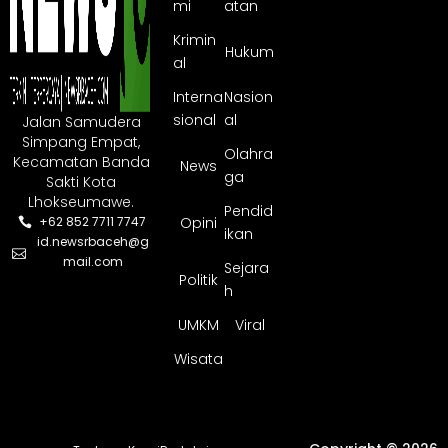
mi
atan
Krimin
Hukum
al
Interna
Nasion
sional
al
Jalan Samudera
Simpang Empat,
Olahra
Kecamatan Banda
News
ga
Sakti Kota
Lhokseumawe.
Pendid
Opini
+62 852 7711 7747
ikan
id.newsrbaceh@g
mail.com
Sejara
Politik
h
UMKM
Viral
Wisata