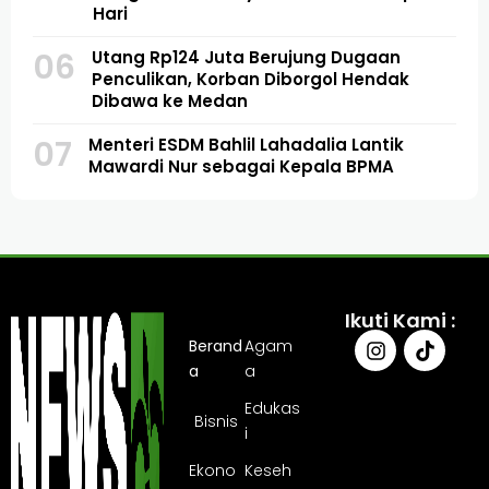
Hari
06
Utang Rp124 Juta Berujung Dugaan
Penculikan, Korban Diborgol Hendak
Dibawa ke Medan
07
Menteri ESDM Bahlil Lahadalia Lantik
Mawardi Nur sebagai Kepala BPMA
Ikuti Kami :
Berand
Agam
a
a
Edukas
Bisnis
i
Ekono
Keseh