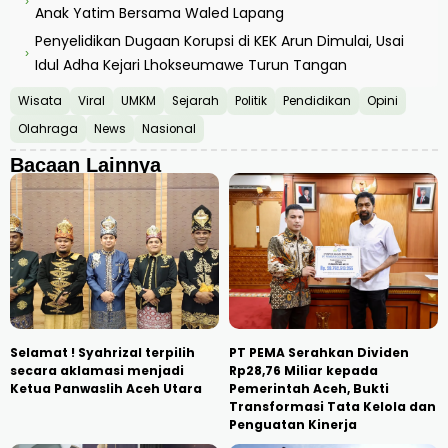
›
Anak Yatim Bersama Waled Lapang
Penyelidikan Dugaan Korupsi di KEK Arun Dimulai, Usai
›
Idul Adha Kejari Lhokseumawe Turun Tangan
Wisata
Viral
UMKM
Sejarah
Politik
Pendidikan
Opini
Olahraga
News
Nasional
Bacaan Lainnya
Selamat ! Syahrizal terpilih
PT PEMA Serahkan Dividen
secara aklamasi menjadi
Rp28,76 Miliar kepada
Ketua Panwaslih Aceh Utara
Pemerintah Aceh, Bukti
Transformasi Tata Kelola dan
Penguatan Kinerja