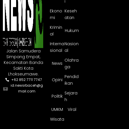
i
Ekono
Keseh
mi
atan
Krimin
Hukum
al
Interna
Nasion
sional
al
Jalan Samudera
Simpang Empat,
Olahra
Kecamatan Banda
News
ga
Sakti Kota
Lhokseumawe.
Pendid
Opini
+62 852 7711 7747
ikan
id.newsrbaceh@g
mail.com
Sejara
Politik
h
UMKM
Viral
Wisata