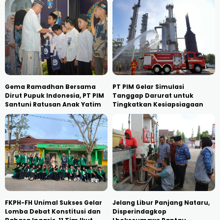
Gema Ramadhan Bersama
PT PIM Gelar Simulasi
Dirut Pupuk Indonesia, PT PIM
Tanggap Darurat untuk
Santuni Ratusan Anak Yatim
Tingkatkan Kesiapsiagaan
FKPH-FH Unimal Sukses Gelar
Jelang Libur Panjang Nataru,
Lomba Debat Konstitusi dan
Disperindagkop