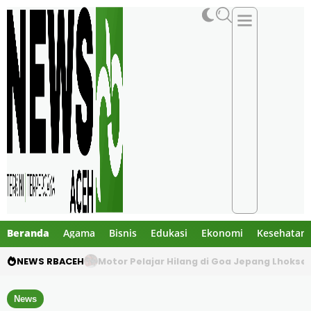
Beranda
Agama
Bisnis
Edukasi
Ekonomi
Kesehatan
NEWS RBACEH
Mengaku Polisi, Tiga Pria Diduga Culik Warg
News