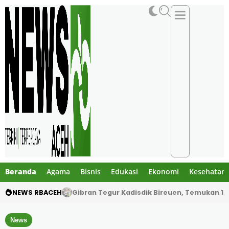
Beranda
Agama
Bisnis
Edukasi
Ekonomi
Kesehatan
NEWS RBACEH
Gibran Tegur Kadisdik Bireuen, Temukan 1 B
News