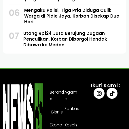
06
Mengaku Polisi, Tiga Pria Diduga Culik
Warga di Pidie Jaya, Korban Disekap Dua
Hari
07
Utang Rp124 Juta Berujung Dugaan
Penculikan, Korban Diborgol Hendak
Dibawa ke Medan
Ikuti Kami :
Berand
Agam
a
a
Edukas
Bisnis
i
Ekono
Keseh