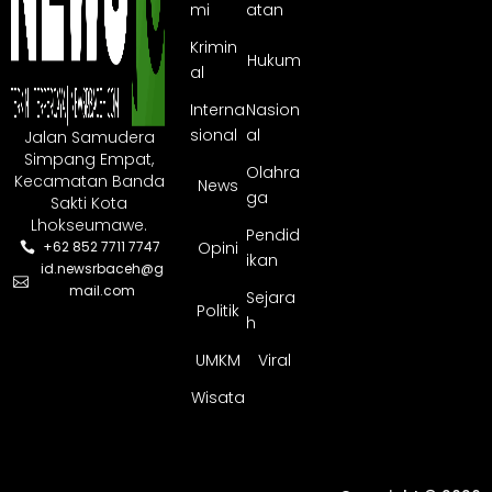
mi
atan
Krimin
Hukum
al
Interna
Nasion
sional
al
Jalan Samudera
Simpang Empat,
Olahra
Kecamatan Banda
News
ga
Sakti Kota
Lhokseumawe.
Pendid
Opini
+62 852 7711 7747
ikan
id.newsrbaceh@g
mail.com
Sejara
Politik
h
UMKM
Viral
Wisata