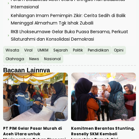
›
Internasional
Kehilangan Imam Pemimpin Zikir: Cerita Sedih di Balik
›
Meninggal Almarhum Tgk Ishak Zubaili
RKB Lhokseumawe Gelar Buka Puasa Bersama, Perkuat
›
Silaturahmi dan Konsolidasi Demokrasi
Wisata
Viral
UMKM
Sejarah
Politik
Pendidikan
Opini
Olahraga
News
Nasional
Bacaan Lainnya
PT PIM Gelar Pasar Murah di
Komitmen Berantas Stunting,
Aceh Utara untuk
Rosnelly SKM Kembali