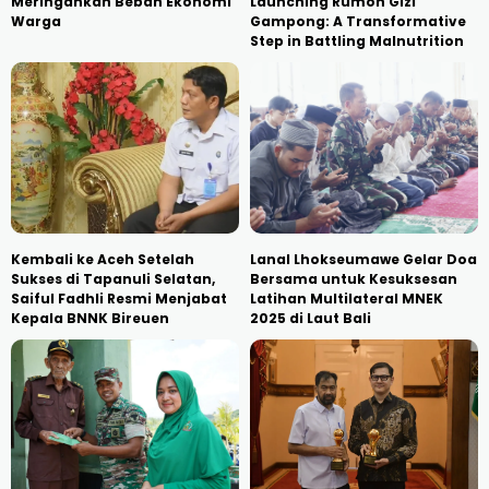
Meringankan Beban Ekonomi
Launching Rumoh Gizi
Warga
Gampong: A Transformative
Step in Battling Malnutrition
Kembali ke Aceh Setelah
Lanal Lhokseumawe Gelar Doa
Sukses di Tapanuli Selatan,
Bersama untuk Kesuksesan
Saiful Fadhli Resmi Menjabat
Latihan Multilateral MNEK
Kepala BNNK Bireuen
2025 di Laut Bali