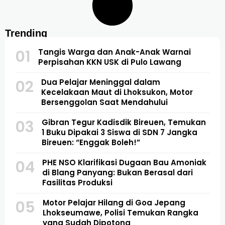
Trending
01
Tangis Warga dan Anak-Anak Warnai
Perpisahan KKN USK di Pulo Lawang
02
Dua Pelajar Meninggal dalam
Kecelakaan Maut di Lhoksukon, Motor
Bersenggolan Saat Mendahului
03
Gibran Tegur Kadisdik Bireuen, Temukan
1 Buku Dipakai 3 Siswa di SDN 7 Jangka
Bireuen: “Enggak Boleh!”
04
PHE NSO Klarifikasi Dugaan Bau Amoniak
di Blang Panyang: Bukan Berasal dari
Fasilitas Produksi
05
Motor Pelajar Hilang di Goa Jepang
Lhokseumawe, Polisi Temukan Rangka
yang Sudah Dipotong