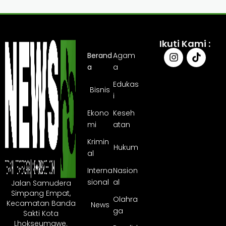
Ikuti Kami :
Berand
Agam
a
a
Edukas
Bisnis
i
Ekono
Keseh
mi
atan
Krimin
Hukum
al
Interna
Nasion
sional
al
Jalan Samudera
Simpang Empat,
Olahra
Kecamatan Banda
News
ga
Sakti Kota
Lhokseumawe.