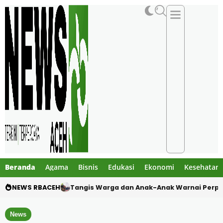
Beranda
Agama
Bisnis
Edukasi
Ekonomi
Kesehatan
NEWS RBACEH
Dua Pelajar Meninggal dalam Kecelakaan M
News