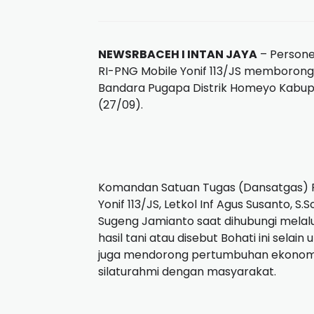
NEWSRBACEH I INTAN JAYA
– Persone
RI-PNG Mobile Yonif 113/JS memborong ha
Bandara Pugapa Distrik Homeyo Kabupa
(27/09).
Komandan Satuan Tugas (Dansatgas) P
Yonif 113/JS, Letkol Inf Agus Susanto, S
Sugeng Jamianto saat dihubungi mela
hasil tani atau disebut Bohati ini sela
juga mendorong pertumbuhan ekonomi 
silaturahmi dengan masyarakat.