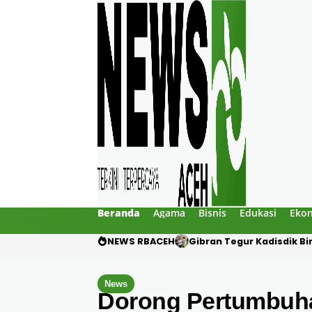
Beranda
Agama
Bisnis
Edukasi
Eko
NEWS RBACEH
PHE NSO Klarifikasi Duga
News
Dorong Pertumbuha