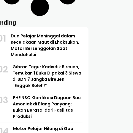
ending
01
Dua Pelajar Meninggal dalam
Kecelakaan Maut di Lhoksukon,
Motor Bersenggolan Saat
Mendahului
02
Gibran Tegur Kadisdik Bireuen,
Temukan 1 Buku Dipakai 3 Siswa
di SDN 7 Jangka Bireuen:
“Enggak Boleh!”
03
PHE NSO Klarifikasi Dugaan Bau
Amoniak di Blang Panyang:
Bukan Berasal dari Fasilitas
Produksi
04
Motor Pelajar Hilang di Goa