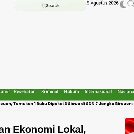
8 Agustus 2026
Search
nomi
Kesehatan
Kriminal
Hukum
Internasional
Nasiona
an Bau Amoniak di Blang Panyang: Bukan Berasal dari Fasilitas 
n Ekonomi Lokal,