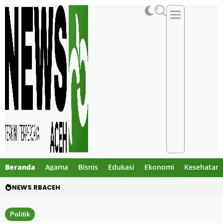
Beranda
Agama
Bisnis
Edukasi
Ekonomi
Kesehatan
NEWS RBACEH
Gibran Tegur Kadisdik Bireuen, Temukan 1 B
Politik