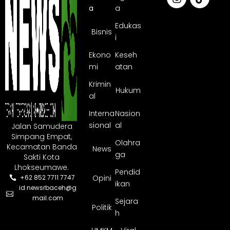
a
a
Edukas
Bisnis
i
Ekono
Keseh
mi
atan
Krimin
Hukum
al
Interna
Nasion
sional
al
Jalan Samudera
Simpang Empat,
Olahra
Kecamatan Banda
News
ga
Sakti Kota
Lhokseumawe.
Pendid
Opini
+62 852 7711 7747
ikan
id.newsrbaceh@g
mail.com
Sejara
Politik
h