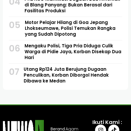
04
di Blang Panyang: Bukan Berasal dari
Fasilitas Produksi
05
Motor Pelajar Hilang di Goa Jepang
Lhokseumawe, Polisi Temukan Rangka
yang Sudah Dipotong
06
Mengaku Polisi, Tiga Pria Diduga Culik
Warga di Pidie Jaya, Korban Disekap Dua
Hari
07
Utang Rp124 Juta Berujung Dugaan
Penculikan, Korban Diborgol Hendak
Dibawa ke Medan
Ikuti Kami :
Berand
Agam