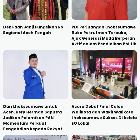
Dek Fadh Janji Fungsikan RS
PDI Perjuangan Lhokseumawe
Regional Aceh Tengah
Buka Rekrutmen Terbuka,
Ajak Generasi Muda Berperan
Aktif dalam Pendidikan Politik
Dari Lhokseumawe untuk
Acara Debat Final Calon
Aceh, Hery Herman Saputra
Walikota dan Wakil Walikota
Jadikan Pelantikan PAN
Lhokseumawe Sukses Di kelola
Momentum Perkuat
EO Lokal
Pengabdian kepada Rakyat