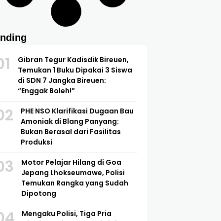
ending
01
Gibran Tegur Kadisdik Bireuen,
Temukan 1 Buku Dipakai 3 Siswa
di SDN 7 Jangka Bireuen:
“Enggak Boleh!”
02
PHE NSO Klarifikasi Dugaan Bau
Amoniak di Blang Panyang:
Bukan Berasal dari Fasilitas
Produksi
03
Motor Pelajar Hilang di Goa
Jepang Lhokseumawe, Polisi
Temukan Rangka yang Sudah
Dipotong
04
Mengaku Polisi, Tiga Pria