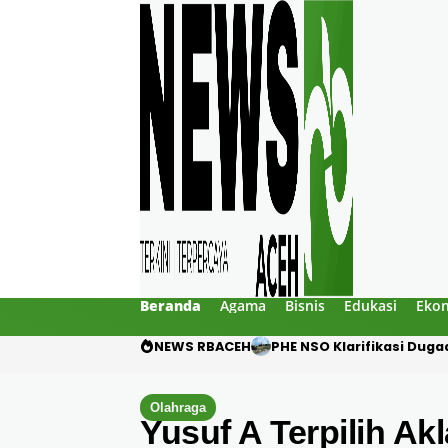
Beranda
Agama
Bisnis
Edukasi
Eko
NEWS RBACEH
Motor Pelajar Hilang di
Olahraga
Yusuf A Terpilih Ak