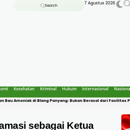
7 Agustus 2026
Search
nomi
Kesehatan
Kriminal
Hukum
Internasional
Nasiona
 Goa Jepang Lhokseumawe, Polisi Temukan Rangka yang Sudah 
lamasi sebagai Ketua