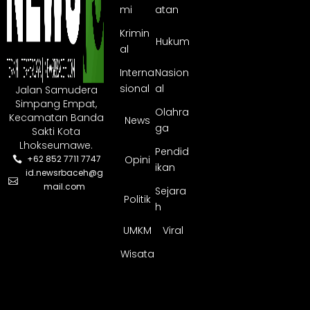
mi
atan
Krimin
Hukum
al
Interna
Nasion
sional
al
Jalan Samudera
Simpang Empat,
Olahra
Kecamatan Banda
News
ga
Sakti Kota
Lhokseumawe.
Pendid
Opini
+62 852 7711 7747
ikan
id.newsrbaceh@g
mail.com
Sejara
Politik
h
UMKM
Viral
Wisata