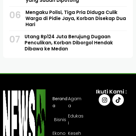
yang Sudah Dipotong
06
Mengaku Polisi, Tiga Pria Diduga Culik
Warga di Pidie Jaya, Korban Disekap Dua
Hari
07
Utang Rp124 Juta Berujung Dugaan
Penculikan, Korban Diborgol Hendak
Dibawa ke Medan
Ikuti Kami :
Berand
Agam
a
a
Edukas
Bisnis
i
Ekono
Keseh