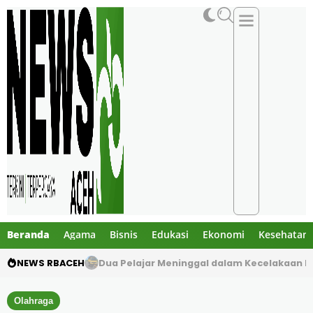
Beranda
Agama
Bisnis
Edukasi
Ekonomi
Kesehatan
NEWS RBACEH
Gibran Tegur Kadisdik Bireuen, Temukan 1 B
Olahraga