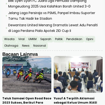
Bek Syeh Syoh FC Juara Liga Pemuda Gampong
›
Mongeudong 2025 Usai Kalahkan Borah United 3-0
Jelang Laga Persiraja vs PSMS, Panpel Imbau Suporter
›
Tamu Tak Hadir ke Stadion
Dewantara United Menang Dramatis Lewat Adu Penalti
›
di Laga Perdana Piala Apotek ZID Cup II
Wisata
Viral
UMKM
Sejarah
Politik
Pendidikan
Opini
Olahraga
News
Nasional
Bacaan Lainnya
Teluk Samawi Open Road Race
Yusuf A Terpilih Aklamasi
2023 Sukses, Berikut Para
sebagai Ketua Umum IKASI