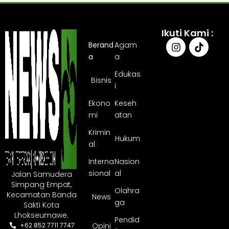
Ikuti Kami :
Berand
Agam
a
a
Edukas
Bisnis
i
Ekono
Keseh
mi
atan
Krimin
Hukum
al
Interna
Nasion
sional
al
Jalan Samudera
Simpang Empat,
Olahra
Kecamatan Banda
News
ga
Sakti Kota
Lhokseumawe.
Pendid
Opini
+62 852 7711 7747