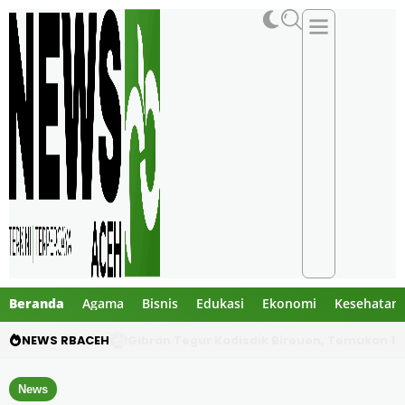
Beranda
Agama
Bisnis
Edukasi
Ekonomi
Kesehatan
NEWS RBACEH
PHE NSO Klarifikasi Dugaan Bau Amoniak di 
News