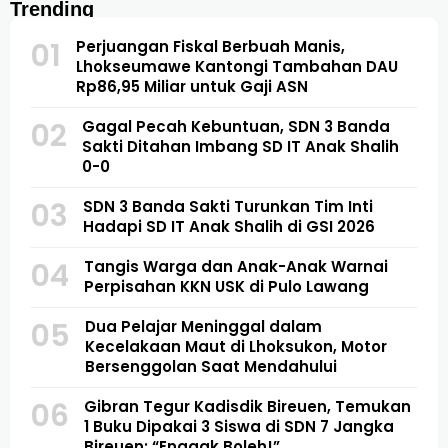
Trending
01
Perjuangan Fiskal Berbuah Manis,
Lhokseumawe Kantongi Tambahan DAU
Rp86,95 Miliar untuk Gaji ASN
02
Gagal Pecah Kebuntuan, SDN 3 Banda
Sakti Ditahan Imbang SD IT Anak Shalih
0-0
03
SDN 3 Banda Sakti Turunkan Tim Inti
Hadapi SD IT Anak Shalih di GSI 2026
04
Tangis Warga dan Anak-Anak Warnai
Perpisahan KKN USK di Pulo Lawang
05
Dua Pelajar Meninggal dalam
Kecelakaan Maut di Lhoksukon, Motor
Bersenggolan Saat Mendahului
06
Gibran Tegur Kadisdik Bireuen, Temukan
1 Buku Dipakai 3 Siswa di SDN 7 Jangka
Bireuen: “Enggak Boleh!”