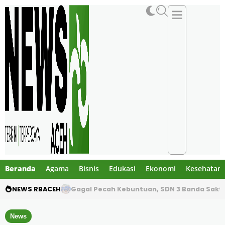
Beranda
Agama
Bisnis
Edukasi
Ekonomi
Kesehatan
NEWS RBACEH
SDN 3 Banda Sakti Turunkan Tim Inti Hadapi 
News