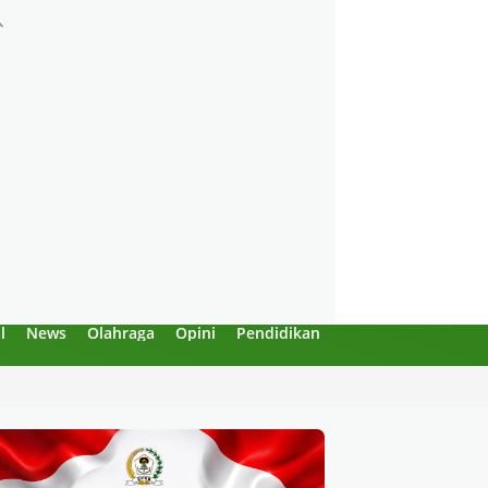
l
News
Olahraga
Opini
Pendidikan
Politik
Sejarah
an