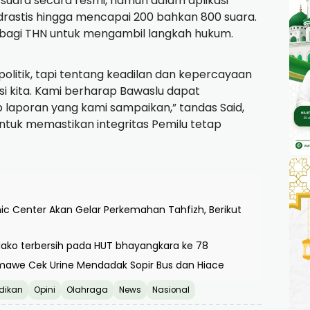
suara secara resmi, namun dalam aplikasi
drastis hingga mencapai 200 bahkan 800 suara.
 bagi THN untuk mengambil langkah hukum.
olitik, tapi tentang keadilan dan kepercayaan
 kita. Kami berharap Bawaslu dapat
p laporan yang kami sampaikan,” tandas Said,
tuk memastikan integritas Pemilu tetap
c Center Akan Gelar Perkemahan Tahfizh, Berikut
 Mako terbersih pada HUT bhayangkara ke 78
mawe Cek Urine Mendadak Sopir Bus dan Hiace
dikan
Opini
Olahraga
News
Nasional