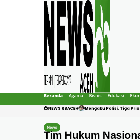
Beranda
Agama
Bisnis
Edukasi
Eko
NEWS RBACEH
Utang Rp124 Juta Beruju
News
Tim Hukum Nasiona