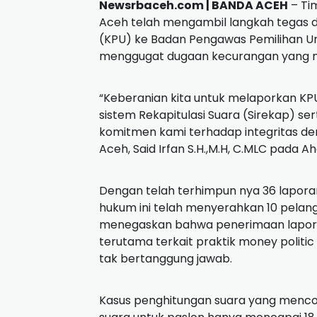
Newsrbaceh.com | BANDA ACEH
– Ti
Aceh telah mengambil langkah tegas 
(KPU) ke Badan Pengawas Pemilihan Um
menggugat dugaan kecurangan yang me
“Keberanian kita untuk melaporkan KP
sistem Rekapitulasi Suara (Sirekap) 
komitmen kami terhadap integritas de
Aceh, Said Irfan S.H.,M.H, C.MLC pada Ah
Dengan telah terhimpun nya 36 laporan
hukum ini telah menyerahkan 10 pelan
menegaskan bahwa penerimaan laporan
terutama terkait praktik money politic
tak bertanggung jawab.
Kasus penghitungan suara yang mencol