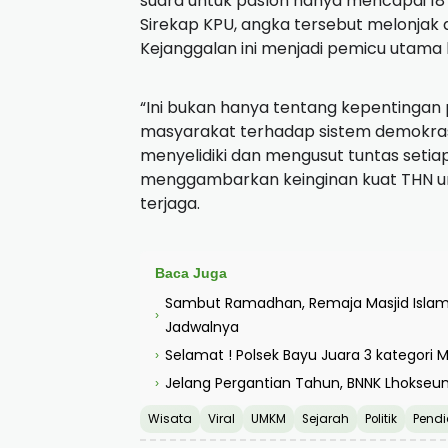
suara untuk paslon hanya mencapai 18 
Sirekap KPU, angka tersebut melonjak 
Kejanggalan ini menjadi pemicu utama
“Ini bukan hanya tentang kepentingan p
masyarakat terhadap sistem demokrasi
menyelidiki dan mengusut tuntas setia
menggambarkan keinginan kuat THN un
terjaga.
Baca Juga
Sambut Ramadhan, Remaja Masjid Islami
›
Jadwalnya
Selamat ! Polsek Bayu Juara 3 kategori
›
Jelang Pergantian Tahun, BNNK Lhokseu
›
Wisata
Viral
UMKM
Sejarah
Politik
Pendi