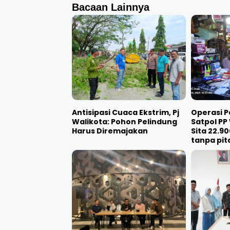
Bacaan Lainnya
Antisipasi Cuaca Ekstrim, Pj
Operasi P
Walikota: Pohon Pelindung
Satpol PP
Harus Diremajakan
Sita 22.9
tanpa pit