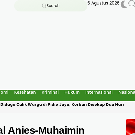
6 Agustus 2026
Search
nomi
Kesehatan
Kriminal
Hukum
Internasional
Nasiona
ng Dugaan Penculikan, Korban Diborgol Hendak Dibawa ke Med
l Anies-Muhaimin