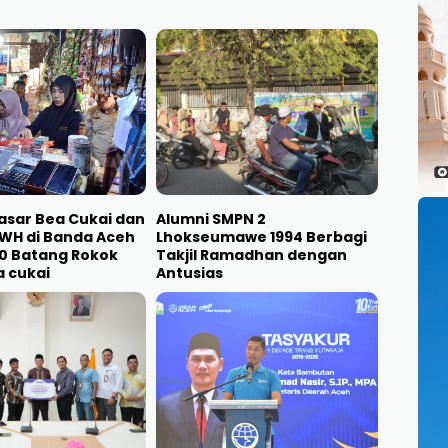
asar Bea Cukai dan
Alumni SMPN 2
 WH di Banda Aceh
Lhokseumawe 1994 Berbagi
00 Batang Rokok
Takjil Ramadhan dengan
a cukai
Antusias