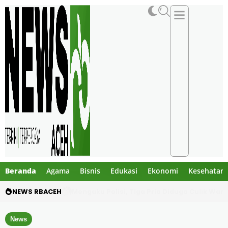
Beranda
Agama
Bisnis
Edukasi
Ekonomi
Kesehatan
NEWS RBACEH
Utang Rp124 Juta Berujung Dugaan Penculi
News