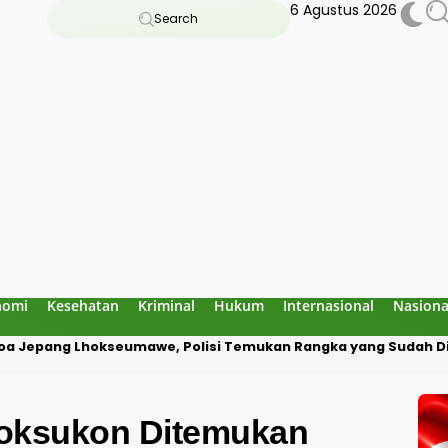
6 Agustus 2026
Search
nomi
Kesehatan
Kriminal
Hukum
Internasional
Nasiona
a Diduga Culik Warga di Pidie Jaya, Korban Disekap Dua Hari
hoksukon Ditemukan