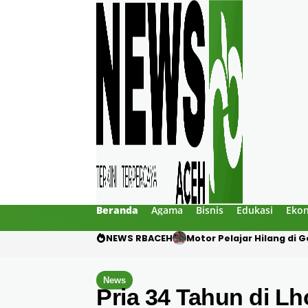
Beranda
Agama
Bisnis
Edukasi
Eko
NEWS RBACEH
Mengaku Polisi, Tiga Pri
News
Pria 34 Tahun di L