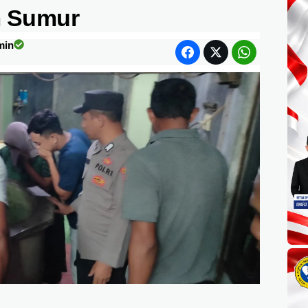
m Sumur
min