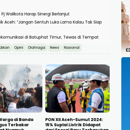
j Walikota Harap Sinergi Berlanjut
ik Aceh: “Jangan Sentuh Luka Lama Kalau Tak Siap
ekomunikasi di Batuphat Timur, Tewas di Tempat
dikan
Opini
Olahraga
News
Nasional
Warga di Banda
PON XII Aceh-Sumut 2024:
gus Terbakar
15% Suplai Listrik Didapat