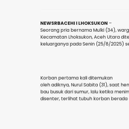
NEWSRBACEHI I LHOKSUKON
–
Seorang pria bernama Mulki (34), war
Kecamatan Lhoksukon, Aceh Utara dit
keluarganya pada Senin (25/8/2025) sek
Korban pertama kali ditemukan
oleh adiknya, Nurul Sabita (31), saat 
bau busuk dari sumur, lalu ketika meni
disenter, terlihat tubuh korban berada 