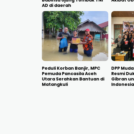
Babinsa Ujung Tombak TNI
Akibat O
AD di daerah
Peduli Korban Banjir, MPC
DPP Muda
Pemuda Pancasila Aceh
Resmi Du
Utara Serahkan Bantuan di
Gibran u
Matangkuli
Indonesia