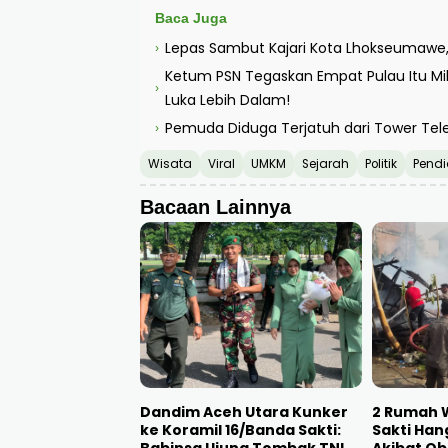
Baca Juga
Lepas Sambut Kajari Kota Lhokseumawe, P
›
Ketum PSN Tegaskan Empat Pulau Itu Mil
›
Luka Lebih Dalam!
Pemuda Diduga Terjatuh dari Tower Tel
›
Wisata
Viral
UMKM
Sejarah
Politik
Pendi
Bacaan Lainnya
Dandim Aceh Utara Kunker
2 Rumah 
ke Koramil 16/Banda Sakti:
Sakti Han