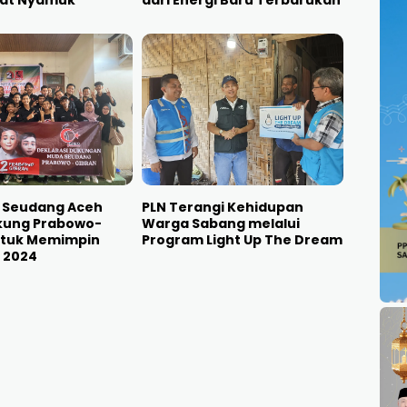
bat Nyamuk
dari Energi Baru Terbarukan
 Seudang Aceh
PLN Terangi Kehidupan
kung Prabowo-
Warga Sabang melalui
ntuk Memimpin
Program Light Up The Dream
 2024