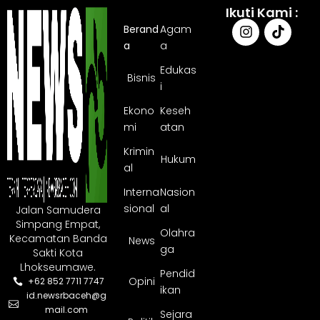
Ikuti Kami :
Berand
Agam
a
a
Edukas
Bisnis
i
Ekono
Keseh
mi
atan
Krimin
Hukum
al
Interna
Nasion
sional
al
Jalan Samudera
Simpang Empat,
Olahra
Kecamatan Banda
News
ga
Sakti Kota
Lhokseumawe.
Pendid
Opini
+62 852 7711 7747
ikan
id.newsrbaceh@g
mail.com
Sejara