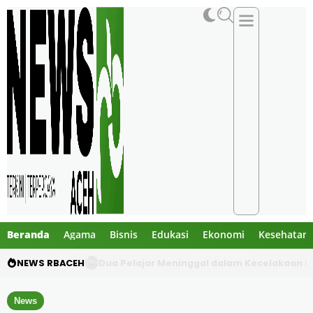
Beranda
Agama
Bisnis
Edukasi
Ekonomi
Kesehatan
NEWS RBACEH
Gibran Tegur Kadisdik Bireuen, Temukan 1 B
News