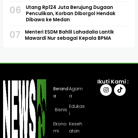
06
Utang Rp124 Juta Berujung Dugaan
Penculikan, Korban Diborgol Hendak
Dibawa ke Medan
07
Menteri ESDM Bahlil Lahadalia Lantik
Mawardi Nur sebagai Kepala BPMA
Ikuti Kami :
Berand
Agam
a
a
Edukas
Bisnis
i
Ekono
Keseh
mi
atan