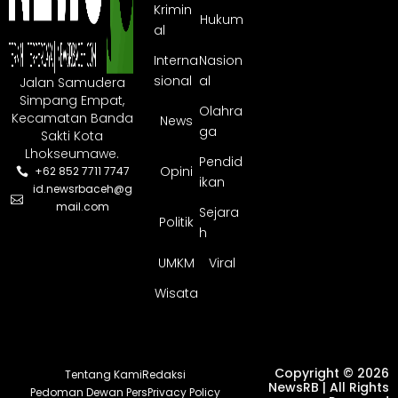
Krimin
Hukum
al
Interna
Nasion
sional
al
Jalan Samudera
Simpang Empat,
Olahra
Kecamatan Banda
News
ga
Sakti Kota
Lhokseumawe.
Pendid
Opini
+62 852 7711 7747
ikan
id.newsrbaceh@g
mail.com
Sejara
Politik
h
UMKM
Viral
Wisata
Copyright © 2026
Tentang Kami
Redaksi
NewsRB | All Rights
Pedoman Dewan Pers
Privacy Policy