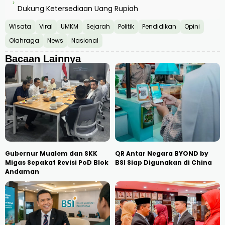
›
Dukung Ketersediaan Uang Rupiah
Wisata
Viral
UMKM
Sejarah
Politik
Pendidikan
Opini
Olahraga
News
Nasional
Bacaan Lainnya
Gubernur Mualem dan SKK
QR Antar Negara BYOND by
Migas Sepakat Revisi PoD Blok
BSI Siap Digunakan di China
Andaman