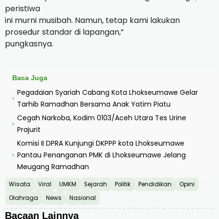
peristiwa
ini murni musibah. Namun, tetap kami lakukan
prosedur standar di lapangan,”
pungkasnya.
Baca Juga
Pegadaian Syariah Cabang Kota Lhokseumawe Gelar
›
Tarhib Ramadhan Bersama Anak Yatim Piatu
Cegah Narkoba, Kodim 0103/Aceh Utara Tes Urine
›
Prajurit
Komisi II DPRA Kunjungi DKPPP kota Lhokseumawe
Pantau Penanganan PMK di Lhokseumawe Jelang
›
Meugang Ramadhan
Wisata
Viral
UMKM
Sejarah
Politik
Pendidikan
Opini
Olahraga
News
Nasional
Bacaan Lainnya