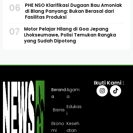
06
PHE NSO Klarifikasi Dugaan Bau Amoniak
di Blang Panyang: Bukan Berasal dari
Fasilitas Produksi
07
Motor Pelajar Hilang di Goa Jepang
Lhokseumawe, Polisi Temukan Rangka
yang Sudah Dipotong
Ikuti Kami :
Berand
Agam
a
a
Edukas
Bisnis
i
Ekono
Keseh
mi
atan