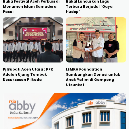
Buka Festival Aceh Perkusi di
Bakal Luncurkan Lagu
Monumen Islam Samudera
Terbaru Berjudul “Gaya
Pasai
Hudep”
Pj Bupati Aceh Utara : PPK
LEMKA Foundation
Adalah Ujung Tombak
Sumbangkan Donasi untuk
Kesuksesan Pilkada
Anak Yatim di Gampong
Uteunkot