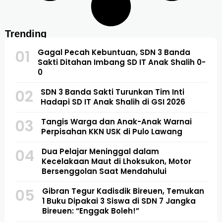
Trending
01
Gagal Pecah Kebuntuan, SDN 3 Banda
Sakti Ditahan Imbang SD IT Anak Shalih 0-
0
02
SDN 3 Banda Sakti Turunkan Tim Inti
Hadapi SD IT Anak Shalih di GSI 2026
03
Tangis Warga dan Anak-Anak Warnai
Perpisahan KKN USK di Pulo Lawang
04
Dua Pelajar Meninggal dalam
Kecelakaan Maut di Lhoksukon, Motor
Bersenggolan Saat Mendahului
05
Gibran Tegur Kadisdik Bireuen, Temukan
1 Buku Dipakai 3 Siswa di SDN 7 Jangka
Bireuen: “Enggak Boleh!”