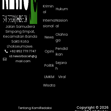
Krimin
Hukum
al
Interna
Nasion
sional
al
Jalan Samudera
Simpang Empat,
Olahra
Kecamatan Banda
News
ga
Sakti Kota
Lhokseumawe.
Pendid
Opini
+62 852 7711 7747
ikan
id.newsrbaceh@g
mail.com
Sejara
Politik
h
UMKM
Viral
Wisata
Copyright © 2026
Tentang Kami
Redaksi