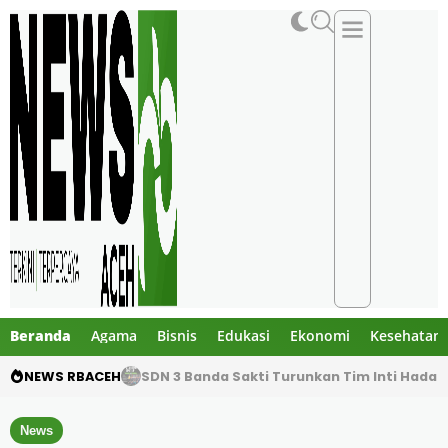
Beranda
Agama
Bisnis
Edukasi
Ekonomi
Kesehatan
NEWS RBACEH
Tangis Warga dan Anak-Anak Warnai Perpi
News