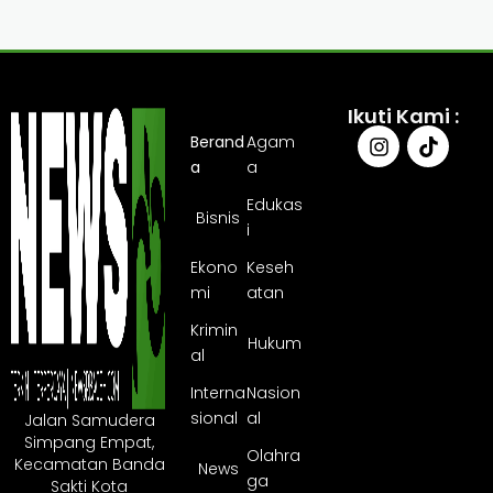
Ikuti Kami :
Berand
Agam
a
a
Edukas
Bisnis
i
Ekono
Keseh
mi
atan
Krimin
Hukum
al
Interna
Nasion
sional
al
Jalan Samudera
Simpang Empat,
Olahra
Kecamatan Banda
News
ga
Sakti Kota