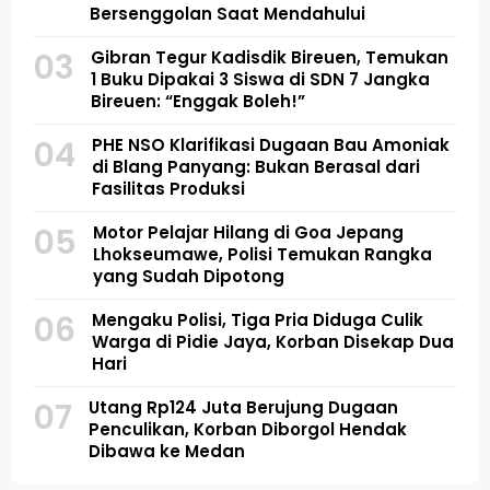
Bersenggolan Saat Mendahului
03
Gibran Tegur Kadisdik Bireuen, Temukan
1 Buku Dipakai 3 Siswa di SDN 7 Jangka
Bireuen: “Enggak Boleh!”
04
PHE NSO Klarifikasi Dugaan Bau Amoniak
di Blang Panyang: Bukan Berasal dari
Fasilitas Produksi
05
Motor Pelajar Hilang di Goa Jepang
Lhokseumawe, Polisi Temukan Rangka
yang Sudah Dipotong
06
Mengaku Polisi, Tiga Pria Diduga Culik
Warga di Pidie Jaya, Korban Disekap Dua
Hari
07
Utang Rp124 Juta Berujung Dugaan
Penculikan, Korban Diborgol Hendak
Dibawa ke Medan