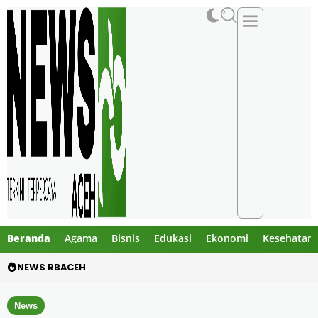
Beranda
Agama
Bisnis
Edukasi
Ekonomi
Kesehatan
NEWS RBACEH
Gibran Tegur Kadisdik Bireuen, Temukan 1 B
News