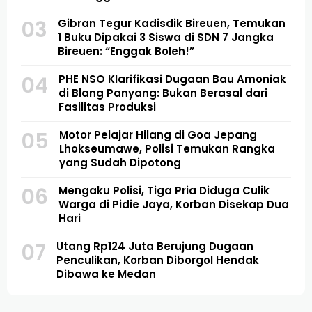
03
Gibran Tegur Kadisdik Bireuen, Temukan
1 Buku Dipakai 3 Siswa di SDN 7 Jangka
Bireuen: “Enggak Boleh!”
04
PHE NSO Klarifikasi Dugaan Bau Amoniak
di Blang Panyang: Bukan Berasal dari
Fasilitas Produksi
05
Motor Pelajar Hilang di Goa Jepang
Lhokseumawe, Polisi Temukan Rangka
yang Sudah Dipotong
06
Mengaku Polisi, Tiga Pria Diduga Culik
Warga di Pidie Jaya, Korban Disekap Dua
Hari
07
Utang Rp124 Juta Berujung Dugaan
Penculikan, Korban Diborgol Hendak
Dibawa ke Medan