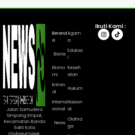
Ikuti Kami :
Berand
Agam
a
a
Edukas
Bisnis
i
Ekono
Keseh
mi
atan
Krimin
Hukum
al
Interna
Nasion
sional
al
Jalan Samudera
Simpang Empat,
Olahra
Kecamatan Banda
News
ga
Sakti Kota
Lhokseumawe.