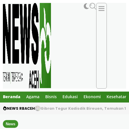
Beranda
Agama
Bisnis
Edukasi
Ekonomi
Kesehatan
NEWS RBACEH
Gibran Tegur Kadisdik Bireuen, Temukan 1 B
News