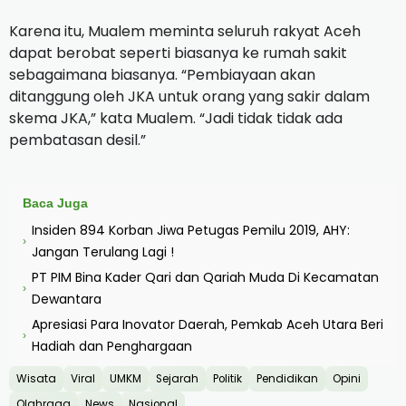
Karena itu, Mualem meminta seluruh rakyat Aceh
dapat berobat seperti biasanya ke rumah sakit
sebagaimana biasanya. “Pembiayaan akan
ditanggung oleh JKA untuk orang yang sakir dalam
skema JKA,” kata Mualem. “Jadi tidak tidak ada
pembatasan desil.”
Baca Juga
Insiden 894 Korban Jiwa Petugas Pemilu 2019, AHY:
›
Jangan Terulang Lagi !
PT PIM Bina Kader Qari dan Qariah Muda Di Kecamatan
›
Dewantara
Apresiasi Para Inovator Daerah, Pemkab Aceh Utara Beri
›
Hadiah dan Penghargaan
Wisata
Viral
UMKM
Sejarah
Politik
Pendidikan
Opini
Olahraga
News
Nasional