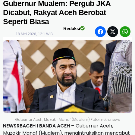
Gubernur Mualem: Pergub JKA
Dicabut, Rakyat Aceh Berobat
Seperti Biasa
Redaksi
18 Mei 2026, 12:1 WIB
Gubernur Aceh, Muzakir Manaf (Mualem) Foto:metronews
NEWSRBACEH I BANDA ACEH –
Gubernur Aceh,
Muzakir Manaf (Mualem), mengintruksikan mencabut