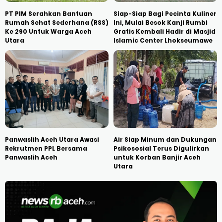
PT PIM Serahkan Bantuan
Siap-Siap Bagi Pecinta Kuliner
Rumah Sehat Sederhana (RSS)
Ini, Mulai Besok Kanji Rumbi
Ke 290 Untuk Warga Aceh
Gratis Kembali Hadir di Masjid
Utara
Islamic Center Lhokseumawe
Panwaslih Aceh Utara Awasi
Air Siap Minum dan Dukungan
Rekrutmen PPL Bersama
Psikososial Terus Digulirkan
Panwaslih Aceh
untuk Korban Banjir Aceh
Utara