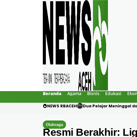
Beranda
Agama
Bisnis
Edukasi
Eko
NEWS RBACEH
Dua Pelajar Meninggal d
Olahraga
Resmi Berakhir: L