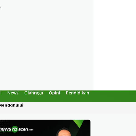
l
News
Olahraga
Opini
Pendidikan
Politik
Sejarah
 Mendahului