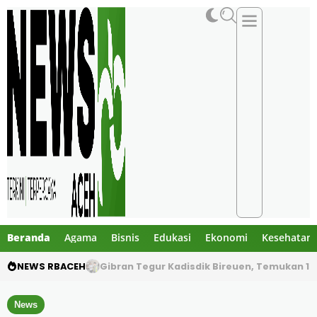
Beranda
Agama
Bisnis
Edukasi
Ekonomi
Kesehatan
NEWS RBACEH
PHE NSO Klarifikasi Dugaan Bau Amoniak di 
News