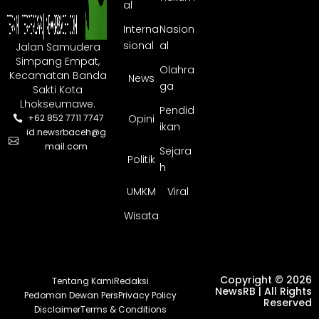
al
Interna
Nasion
sional
al
Jalan Samudera
Simpang Empat,
Olahra
Kecamatan Banda
News
ga
Sakti Kota
Lhokseumawe.
Pendid
Opini
+62 852 7711 7747
ikan
id.newsrbaceh@g
mail.com
Sejara
Politik
h
UMKM
Viral
Wisata
Copyright © 2026
Tentang Kami
Redaksi
NewsRB | All Rights
Pedoman Dewan Pers
Privacy Policy
Reserved
Disclaimer
Terms & Conditions