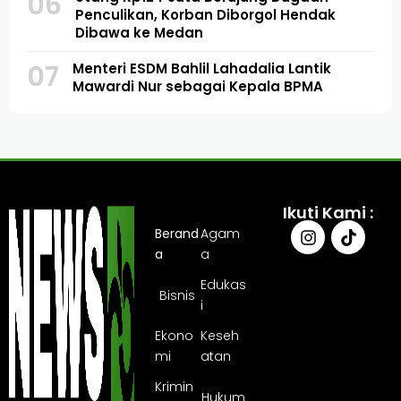
06
Penculikan, Korban Diborgol Hendak
Dibawa ke Medan
07
Menteri ESDM Bahlil Lahadalia Lantik
Mawardi Nur sebagai Kepala BPMA
Ikuti Kami :
Berand
Agam
a
a
Edukas
Bisnis
i
Ekono
Keseh
mi
atan
Krimin
Hukum