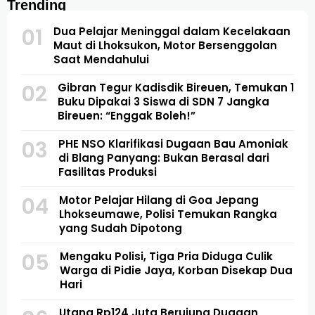
Trending
01
Dua Pelajar Meninggal dalam Kecelakaan
Maut di Lhoksukon, Motor Bersenggolan
Saat Mendahului
02
Gibran Tegur Kadisdik Bireuen, Temukan 1
Buku Dipakai 3 Siswa di SDN 7 Jangka
Bireuen: “Enggak Boleh!”
03
PHE NSO Klarifikasi Dugaan Bau Amoniak
di Blang Panyang: Bukan Berasal dari
Fasilitas Produksi
04
Motor Pelajar Hilang di Goa Jepang
Lhokseumawe, Polisi Temukan Rangka
yang Sudah Dipotong
05
Mengaku Polisi, Tiga Pria Diduga Culik
Warga di Pidie Jaya, Korban Disekap Dua
Hari
Utang Rp124 Juta Berujung Dugaan