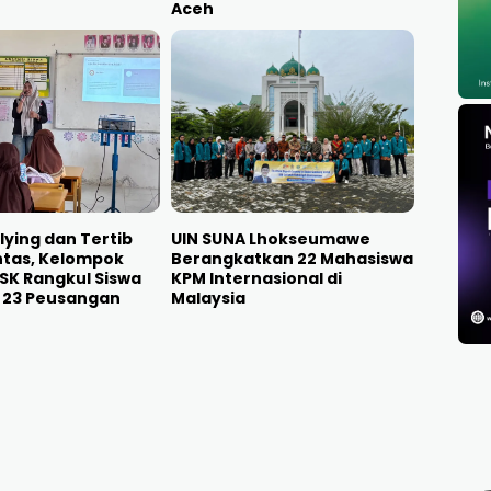
Aceh
lying dan Tertib
UIN SUNA Lhokseumawe
intas, Kelompok
Berangkatkan 22 Mahasiswa
SK Rangkul Siswa
KPM Internasional di
i 23 Peusangan
Malaysia