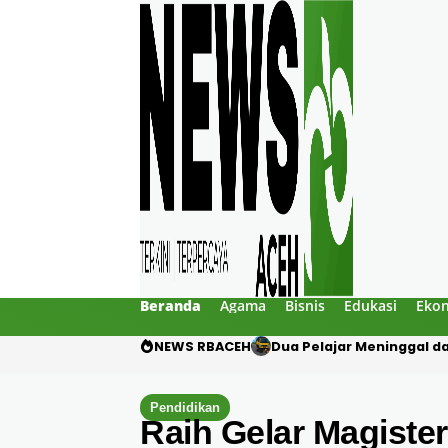
Beranda
Agama
Bisnis
Edukasi
Eko
NEWS RBACEH
Dua Pelajar Meninggal d
Pendidikan
Raih Gelar Magiste