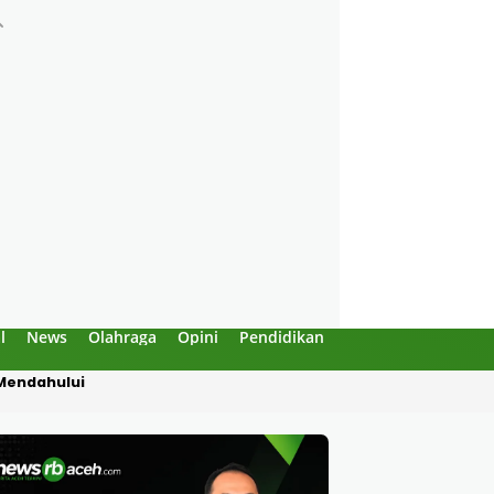
l
News
Olahraga
Opini
Pendidikan
Politik
Sejarah
 Mendahului