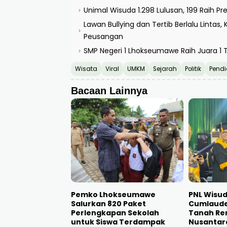
Unimal Wisuda 1.298 Lulusan, 199 Raih P
›
Lawan Bullying dan Tertib Berlalu Lintas
›
Peusangan
SMP Negeri 1 Lhokseumawe Raih Juara 1 T
›
Wisata
Viral
UMKM
Sejarah
Politik
Pendi
Bacaan Lainnya
Pemko Lhokseumawe
PNL Wisud
Salurkan 820 Paket
Cumlaude:
Perlengkapan Sekolah
Tanah Re
untuk Siswa Terdampak
Nusantar