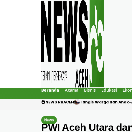
Beranda
Agama
Bisnis
Edukasi
Eko
NEWS RBACEH
Tangis Warga dan Anak-A
News
PWI Aceh Utara da