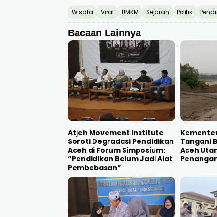
Wisata
Viral
UMKM
Sejarah
Politik
Pendi
Bacaan Lainnya
Atjeh Movement Institute
Kementeri
Soroti Degradasi Pendidikan
Tangani 
Aceh di Forum Simposium:
Aceh Utar
“Pendidikan Belum Jadi Alat
Penanga
Pembebasan”