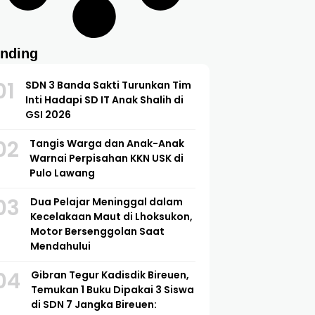
ending
01
SDN 3 Banda Sakti Turunkan Tim
Inti Hadapi SD IT Anak Shalih di
GSI 2026
02
Tangis Warga dan Anak-Anak
Warnai Perpisahan KKN USK di
Pulo Lawang
03
Dua Pelajar Meninggal dalam
Kecelakaan Maut di Lhoksukon,
Motor Bersenggolan Saat
Mendahului
04
Gibran Tegur Kadisdik Bireuen,
Temukan 1 Buku Dipakai 3 Siswa
di SDN 7 Jangka Bireuen: