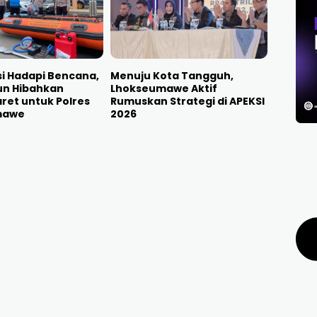
i Hadapi Bencana,
Menuju Kota Tangguh,
un Hibahkan
Lhokseumawe Aktif
ret untuk Polres
Rumuskan Strategi di APEKSI
mawe
2026