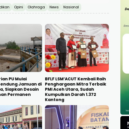
dikan
Opini
Olahraga
News
Nasional
an PU Mulai
BFLF LSM’ACUT Kembali Raih
Bendung Jamuan di
Penghargaan Mitra Terbaik
a, Siapkan Desain
PMI Aceh Utara, Sudah
nan Permanen
Kumpulkan Darah 1.372
Kantong