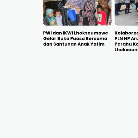
PWI dan IKWI Lhokseumawe
Kolaboras
Gelar Buka Puasa Bersama
PLN NP Ar
dan Santunan Anak Yatim
Perahu Ka
Lhokseu