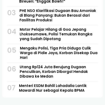
Bireuen: “Enggak Boleh!”
03
PHE NSO Klarifikasi Dugaan Bau Amoniak
di Blang Panyang: Bukan Berasal dari
Fasilitas Produksi
04
Motor Pelajar Hilang di Goa Jepang
Lhokseumawe, Polisi Temukan Rangka
yang Sudah Dipotong
05
Mengaku Polisi, Tiga Pria Diduga Culik
Warga di Pidie Jaya, Korban Disekap Dua
Hari
06
Utang Rp124 Juta Berujung Dugaan
Penculikan, Korban Diborgol Hendak
Dibawa ke Medan
07
Menteri ESDM Bahlil Lahadalia Lantik
Mawardi Nur sebagai Kepala BPMA