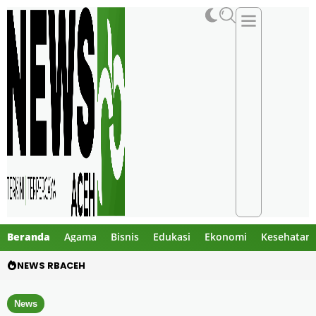
Beranda
Agama
Bisnis
Edukasi
Ekonomi
Kesehatan
NEWS RBACEH
PHE NSO Klarifikasi Dugaan Bau Amoniak di 
News