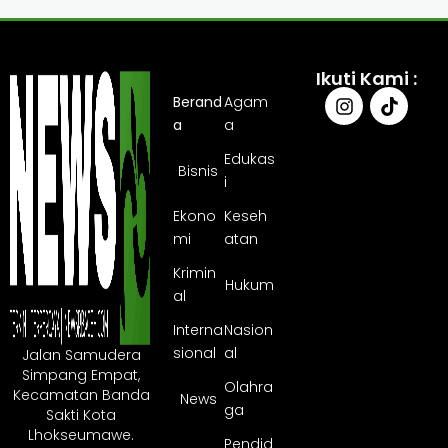
Ikuti Kami :
Berand
Agam
a
a
Edukas
Bisnis
i
Ekono
Keseh
mi
atan
Krimin
Hukum
al
Interna
Nasion
sional
al
Jalan Samudera
Simpang Empat,
Olahra
Kecamatan Banda
News
ga
Sakti Kota
Lhokseumawe.
Pendid