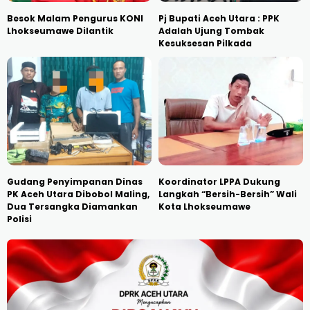
Besok Malam Pengurus KONI
Pj Bupati Aceh Utara : PPK
Lhokseumawe Dilantik
Adalah Ujung Tombak
Kesuksesan Pilkada
Gudang Penyimpanan Dinas
Koordinator LPPA Dukung
PK Aceh Utara Dibobol Maling,
Langkah “Bersih-Bersih” Wali
Dua Tersangka Diamankan
Kota Lhokseumawe
Polisi