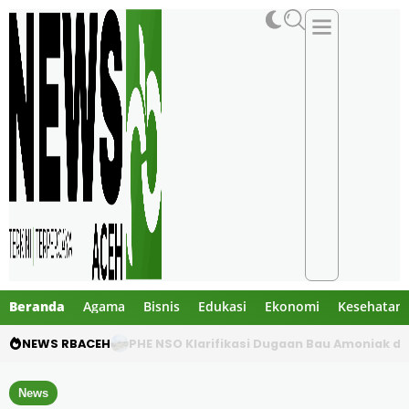
Beranda
Agama
Bisnis
Edukasi
Ekonomi
Kesehatan
NEWS RBACEH
PHE NSO Klarifikasi Dugaan Bau Amoniak di 
News