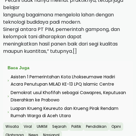
“Petani tidak hanya melihat praktiknya, tetapi juga
belajar
langsung bagaimana mengelola lahan dengan
teknologi budidaya padi modern.
Sinergi antara PT PIM, pemerintah gampong, dan
kelompok tani diharapkan dapat
meningkatkan hasil panen baik dari segi kualitas
maupun kuantitas,” tutupnya.[]
Baca Juga
Asisten 1 Pemerintahan Kota Lhokseumawe Hadiri
›
Acara Penutupan MILAD KE-13 LPQ Islamic Centre
Demokrat usul Khofifah sebagai Cawapres, Keputusan
›
Diserahkan ke Prabowo
Luapan Krueng Keureuto dan Krueng Pirak Rendam
›
Rumah Warga di Aceh Utara
Wisata
Viral
UMKM
Sejarah
Politik
Pendidikan
Opini
Olahraga
News
Nasional