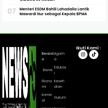
07
Menteri ESDM Bahlil Lahadalia Lantik
Mawardi Nur sebagai Kepala BPMA
Ikuti Kami :
Berand
Agam
a
a
Edukas
Bisnis
i
Ekono
Keseh
mi
atan
Krimin
Hukum
al