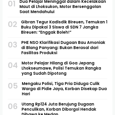
01
Dua Pelajar Meninggal dalam Kecelakaan
Maut di Lhoksukon, Motor Bersenggolan
Saat Mendahului
02
Gibran Tegur Kadisdik Bireuen, Temukan 1
Buku Dipakai 3 Siswa di SDN 7 Jangka
Bireuen: “Enggak Boleh!”
03
PHE NSO Klarifikasi Dugaan Bau Amoniak
di Blang Panyang: Bukan Berasal dari
Fasilitas Produksi
04
Motor Pelajar Hilang di Goa Jepang
Lhokseumawe, Polisi Temukan Rangka
yang Sudah Dipotong
05
Mengaku Polisi, Tiga Pria Diduga Culik
Warga di Pidie Jaya, Korban Disekap Dua
Hari
06
Utang Rp124 Juta Berujung Dugaan
Penculikan, Korban Diborgol Hendak
Dibawa ke Medan