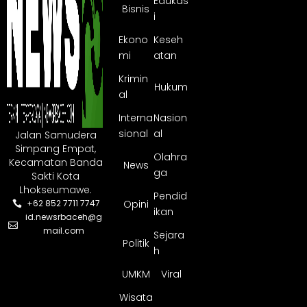
Edukas
Bisnis
i
Ekono
Keseh
mi
atan
Krimin
Hukum
al
Interna
Nasion
sional
al
Jalan Samudera
Simpang Empat,
Olahra
Kecamatan Banda
News
ga
Sakti Kota
Lhokseumawe.
Pendid
Opini
+62 852 7711 7747
ikan
id.newsrbaceh@g
mail.com
Sejara
Politik
h
UMKM
Viral
Wisata