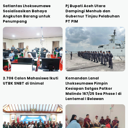
Satlantas Lhokseumawe
Pj Bupati Aceh Utara
Sosialisasikan Bahaya
Dampingi Menhub dan
Angkutan Barang untuk
Gubernur Tinjau Pelabuhan
Penumpang
PT PIM
2.706 Calon Mahasiswa Ikuti
Komandan Lanal
UTBK SNBT di Unimal
Lhokseumawe Pimpin
Kesiapan Satgas Patkor
Malindo 167/25 Sea Phase I di
Lantamal I Belawan