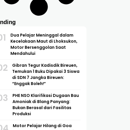
ending
01
Dua Pelajar Meninggal dalam
Kecelakaan Maut di Lhoksukon,
Motor Bersenggolan Saat
Mendahului
02
Gibran Tegur Kadisdik Bireuen,
Temukan 1 Buku Dipakai 3 Siswa
di SDN 7 Jangka Bireuen:
“Enggak Boleh!”
03
PHE NSO Klarifikasi Dugaan Bau
Amoniak di Blang Panyang:
Bukan Berasal dari Fasilitas
Produksi
04
Motor Pelajar Hilang di Goa