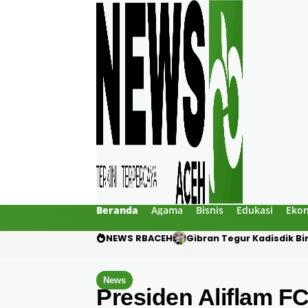
Beranda
Agama
Bisnis
Edukasi
Eko
NEWS RBACEH
PHE NSO Klarifikasi Duga
News
Presiden Aliflam F