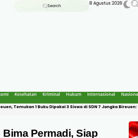
8 Agustus 2026
Search
nomi
Kesehatan
Kriminal
Hukum
Internasional
Nasiona
an Bau Amoniak di Blang Panyang: Bukan Berasal dari Fasilitas 
C Bima Permadi, Siap