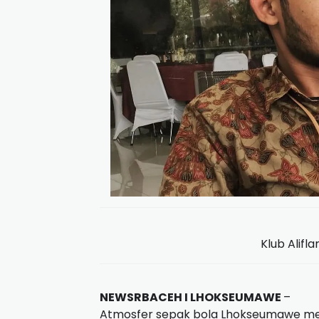
Klub Alifl
NEWSRBACEH I LHOKSEUMAWE
–
Atmosfer sepak bola Lhokseumawe mem