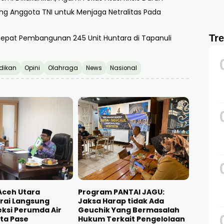
g Anggota TNI untuk Menjaga Netralitas Pada
Tr
cepat Pembangunan 245 Unit Huntara di Tapanuli
dikan
Opini
Olahraga
News
Nasional
 Aceh Utara
Program PANTAI JAGU:
ai Langsung
Jaksa Harap tidak Ada
eksi Perumda Air
Geuchik Yang Bermasalah
ta Pase
Hukum Terkait Pengelolaan