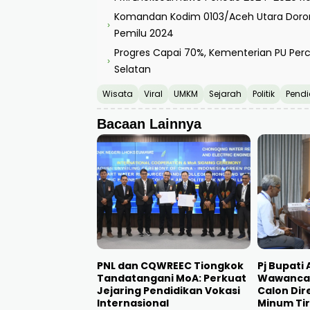
Komandan Kodim 0103/Aceh Utara Doron
›
Pemilu 2024
Progres Capai 70%, Kementerian PU Per
›
Selatan
Wisata
Viral
UMKM
Sejarah
Politik
Pendi
Bacaan Lainnya
PNL dan CQWREEC Tiongkok
Pj Bupati
Tandatangani MoA: Perkuat
Wawancar
Jejaring Pendidikan Vokasi
Calon Dir
Internasional
Minum Tir