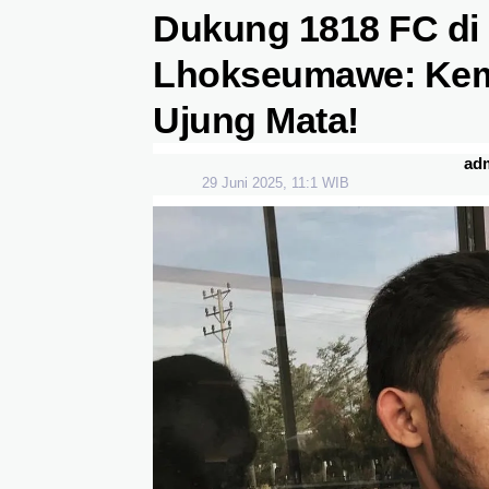
Dukung 1818 FC di 
Lhokseumawe: Kem
Ujung Mata!
ad
29 Juni 2025, 11:1 WIB