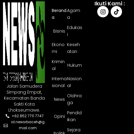
Ikuti Kami :
Berand
Agam
a
a
Edukas
Bisnis
i
Ekono
Keseh
mi
atan
Krimin
Hukum
al
Interna
Nasion
sional
al
Jalan Samudera
Simpang Empat,
Olahra
Kecamatan Banda
News
ga
Sakti Kota
Lhokseumawe.
Pendid
Opini
+62 852 7711 7747
ikan
id.newsrbaceh@g
mail.com
Sejara
Politik