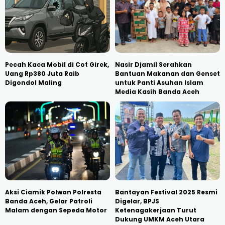
Pecah Kaca Mobil di Cot Girek,
Nasir Djamil Serahkan
Uang Rp380 Juta Raib
Bantuan Makanan dan Genset
Digondol Maling
untuk Panti Asuhan Islam
Media Kasih Banda Aceh
Aksi Ciamik Polwan Polresta
Bantayan Festival 2025 Resmi
Banda Aceh, Gelar Patroli
Digelar, BPJS
Malam dengan Sepeda Motor
Ketenagakerjaan Turut
Dukung UMKM Aceh Utara