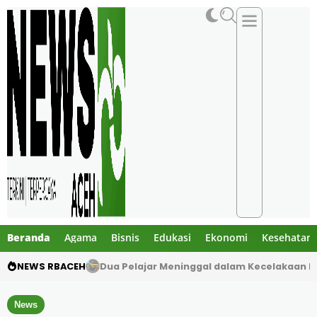
Beranda
Agama
Bisnis
Edukasi
Ekonomi
Kesehatan
NEWS RBACEH
Gibran Tegur Kadisdik Bireuen, Temukan 1 B
News