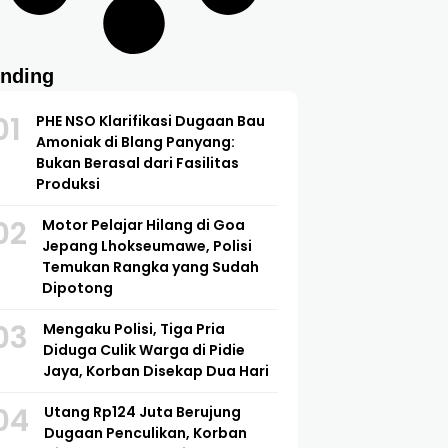
ending
01
PHE NSO Klarifikasi Dugaan Bau
Amoniak di Blang Panyang:
Bukan Berasal dari Fasilitas
Produksi
02
Motor Pelajar Hilang di Goa
Jepang Lhokseumawe, Polisi
Temukan Rangka yang Sudah
Dipotong
03
Mengaku Polisi, Tiga Pria
Diduga Culik Warga di Pidie
Jaya, Korban Disekap Dua Hari
04
Utang Rp124 Juta Berujung
Dugaan Penculikan, Korban