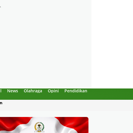
l
News
Olahraga
Opini
Pendidikan
Politik
Sejarah
an