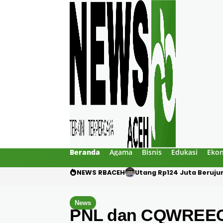
Beranda
Agama
Bisnis
Edukasi
Eko
NEWS RBACEH
Utang Rp124 Juta Beruju
News
PNL dan CQWREEC