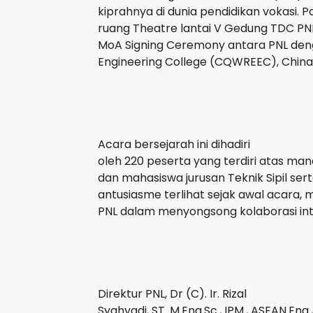
kiprahnya di dunia pendidikan vokasi. 
ruang Theatre lantai V Gedung TDC PNL
MoA Signing Ceremony antara PNL den
Engineering College (CQWREEC), China
Acara bersejarah ini dihadiri
oleh 220 peserta yang terdiri atas ma
dan mahasiswa jurusan Teknik Sipil ser
antusiasme terlihat sejak awal acara
PNL dalam menyongsong kolaborasi int
Direktur PNL, Dr (C). Ir. Rizal
Syahyadi, ST. M.Eng.Sc., IPM., ASEAN.En