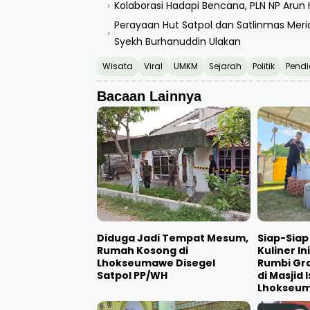
Kolaborasi Hadapi Bencana, PLN NP Arun
›
Perayaan Hut Satpol dan Satlinmas Mer
›
Syekh Burhanuddin Ulakan
Wisata
Viral
UMKM
Sejarah
Politik
Pendi
Bacaan Lainnya
Diduga Jadi Tempat Mesum,
Siap-Siap
Rumah Kosong di
Kuliner In
Lhokseumawe Disegel
Rumbi Gra
Satpol PP/WH
di Masjid 
Lhokseu