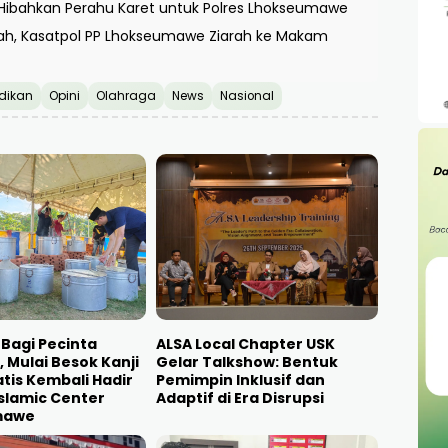
 Hibahkan Perahu Karet untuk Polres Lhokseumawe
iah, Kasatpol PP Lhokseumawe Ziarah ke Makam
dikan
Opini
Olahraga
News
Nasional
 Bagi Pecinta
ALSA Local Chapter USK
i, Mulai Besok Kanji
Gelar Talkshow: Bentuk
tis Kembali Hadir
Pemimpin Inklusif dan
Islamic Center
Adaptif di Era Disrupsi
mawe