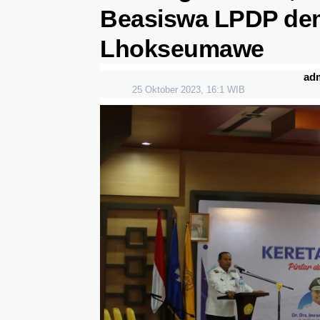
Beasiswa LPDP de
Lhokseumawe
ad
25 Oktober 2023, 16:1 WIB