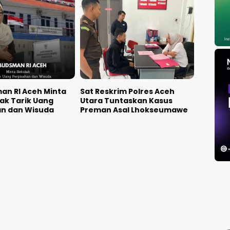
n RI Aceh Minta
Sat Reskrim Polres Aceh
ak Tarik Uang
Utara Tuntaskan Kasus
an dan Wisuda
Preman Asal Lhokseumawe