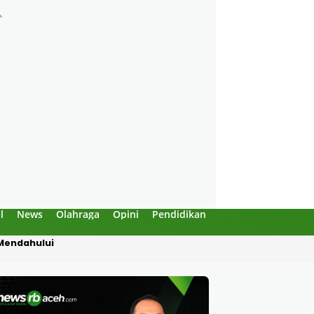
l
News
Olahraga
Opini
Pendidikan
Politik
Sejarah
 “Enggak Boleh!”