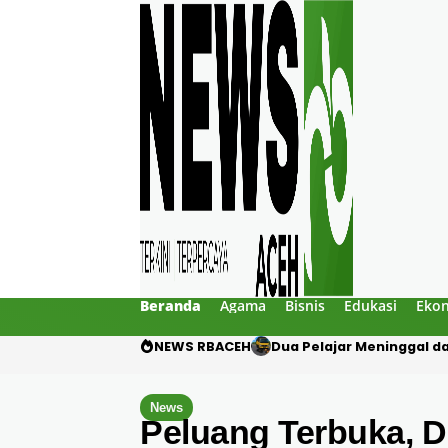
Beranda
Agama
Bisnis
Edukasi
Eko
NEWS RBACEH
Gibran Tegur Kadisdik Bi
News
Peluang Terbuka, D