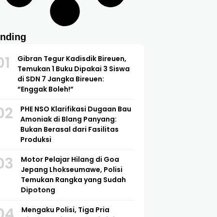
ending
01
Gibran Tegur Kadisdik Bireuen,
Temukan 1 Buku Dipakai 3 Siswa
di SDN 7 Jangka Bireuen:
“Enggak Boleh!”
02
PHE NSO Klarifikasi Dugaan Bau
Amoniak di Blang Panyang:
Bukan Berasal dari Fasilitas
Produksi
03
Motor Pelajar Hilang di Goa
Jepang Lhokseumawe, Polisi
Temukan Rangka yang Sudah
Dipotong
04
Mengaku Polisi, Tiga Pria