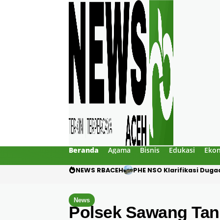
Beranda
Agama
Bisnis
Edukasi
Eko
NEWS RBACEH
Motor Pelajar Hilang di
News
Polsek Sawang Tan