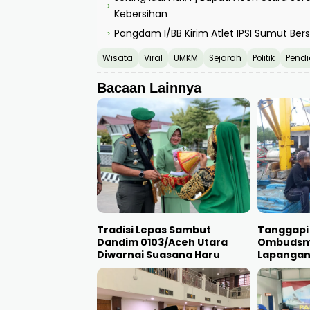
›
Kebersihan
Pangdam I/BB Kirim Atlet IPSI Sumut Bers
›
Wisata
Viral
UMKM
Sejarah
Politik
Pendi
Bacaan Lainnya
Tradisi Lepas Sambut
Tanggapi
Dandim 0103/Aceh Utara
Ombudsm
Diwarnai Suasana Haru
Lapanga