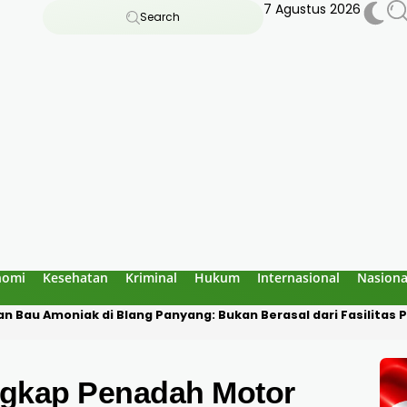
7 Agustus 2026
Search
nomi
Kesehatan
Kriminal
Hukum
Internasional
Nasiona
 Goa Jepang Lhokseumawe, Polisi Temukan Rangka yang Sudah 
gkap Penadah Motor