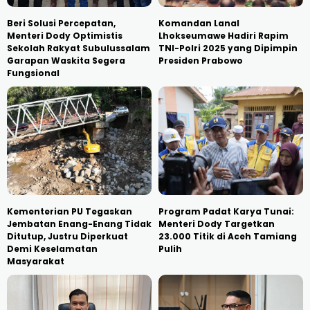
Beri Solusi Percepatan,
Komandan Lanal
Menteri Dody Optimistis
Lhokseumawe Hadiri Rapim
Sekolah Rakyat Subulussalam
TNI-Polri 2025 yang Dipimpin
Garapan Waskita Segera
Presiden Prabowo
Fungsional
Kementerian PU Tegaskan
Program Padat Karya Tunai:
Jembatan Enang-Enang Tidak
Menteri Dody Targetkan
Ditutup, Justru Diperkuat
23.000 Titik di Aceh Tamiang
Demi Keselamatan
Pulih
Masyarakat