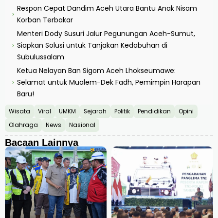
Respon Cepat Dandim Aceh Utara Bantu Anak Nisam
›
Korban Terbakar
Menteri Dody Susuri Jalur Pegunungan Aceh-Sumut,
Siapkan Solusi untuk Tanjakan Kedabuhan di
›
Subulussalam
Ketua Nelayan Ban Sigom Aceh Lhokseumawe:
Selamat untuk Mualem-Dek Fadh, Pemimpin Harapan
›
Baru!
Wisata
Viral
UMKM
Sejarah
Politik
Pendidikan
Opini
Olahraga
News
Nasional
Bacaan Lainnya