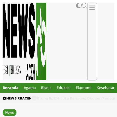
Beranda
Agama
Bisnis
Edukasi
Ekonomi
Kesehatan
NEWS RBACEH
Utang Rp124 Juta Berujung Dugaan Penculi
News