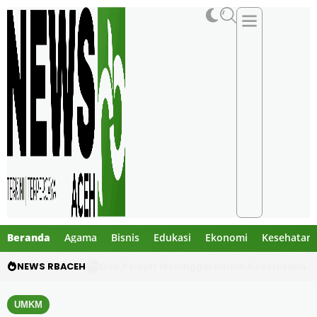
Beranda
Agama
Bisnis
Edukasi
Ekonomi
Kesehatan
NEWS RBACEH
Gibran Tegur Kadisdik Bireuen, Temukan 1 B
UMKM