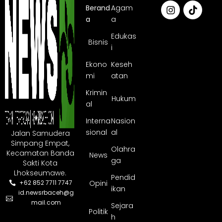
Berand
Agam
a
a
Edukas
Bisnis
i
Ekono
Keseh
mi
atan
Krimin
Hukum
al
Interna
Nasion
sional
al
Jalan Samudera
Simpang Empat,
Olahra
Kecamatan Banda
News
ga
Sakti Kota
Lhokseumawe.
Pendid
Opini
+62 852 7711 7747
ikan
id.newsrbaceh@g
mail.com
Sejara
Politik
h