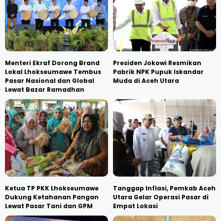
Menteri Ekraf Dorong Brand
Presiden Jokowi Resmikan
Lokal Lhokseumawe Tembus
Pabrik NPK Pupuk Iskandar
Pasar Nasional dan Global
Muda di Aceh Utara
Lewat Bazar Ramadhan
Ketua TP PKK Lhokseumawe
Tanggap Inflasi, Pemkab Aceh
Dukung Ketahanan Pangan
Utara Gelar Operasi Pasar di
Lewat Pasar Tani dan GPM
Empat Lokasi