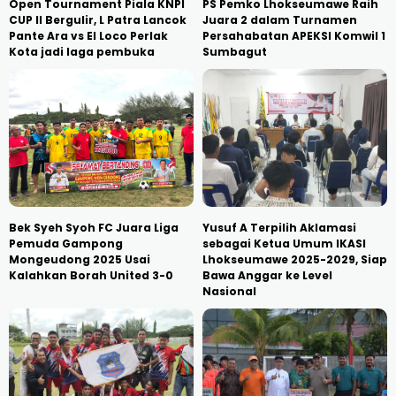
Open Tournament Piala KNPI
PS Pemko Lhokseumawe Raih
CUP II Bergulir, L Patra Lancok
Juara 2 dalam Turnamen
Pante Ara vs El Loco Perlak
Persahabatan APEKSI Komwil 1
Kota jadi laga pembuka
Sumbagut
Bek Syeh Syoh FC Juara Liga
Yusuf A Terpilih Aklamasi
Pemuda Gampong
sebagai Ketua Umum IKASI
Mongeudong 2025 Usai
Lhokseumawe 2025-2029, Siap
Kalahkan Borah United 3-0
Bawa Anggar ke Level
Nasional