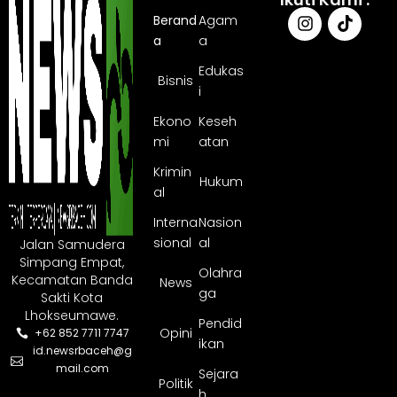
Berand
Agam
a
a
Edukas
Bisnis
i
Ekono
Keseh
mi
atan
Krimin
Hukum
al
Interna
Nasion
sional
al
Jalan Samudera
Simpang Empat,
Olahra
Kecamatan Banda
News
ga
Sakti Kota
Lhokseumawe.
Pendid
Opini
+62 852 7711 7747
ikan
id.newsrbaceh@g
mail.com
Sejara
Politik
h