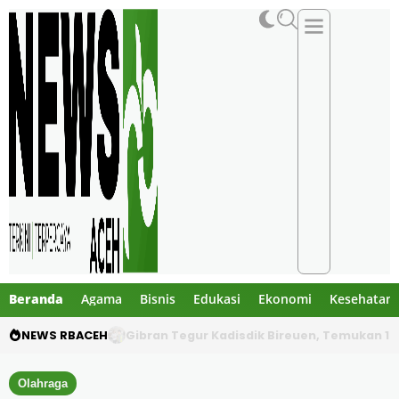
Beranda
Agama
Bisnis
Edukasi
Ekonomi
Kesehatan
NEWS RBACEH
PHE NSO Klarifikasi Dugaan Bau Amoniak di 
Olahraga