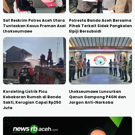
Sat Reskrim Polres Aceh Utara
Polresta Banda Aceh Bersama
Tuntaskan Kasus Preman Asal
Pihak Terkait Sidak Pangkalan
Lhokseumawe
Elpiji Bersubsidi
Korsleting Listrik Picu
Lhokseumawe Luncurkan
Kebakaran Rumah di Banda
Qanun Gampong P4GN dan
Sakti, Kerugian Capai Rp250
Jargon Anti-Narkoba
Juta