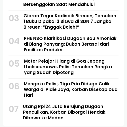
Bersenggolan Saat Mendahului
03
Gibran Tegur Kadisdik Bireuen, Temukan
1 Buku Dipakai 3 Siswa di SDN 7 Jangka
Bireuen: “Enggak Boleh!”
04
PHE NSO Klarifikasi Dugaan Bau Amoniak
di Blang Panyang: Bukan Berasal dari
Fasilitas Produksi
05
Motor Pelajar Hilang di Goa Jepang
Lhokseumawe, Polisi Temukan Rangka
yang Sudah Dipotong
06
Mengaku Polisi, Tiga Pria Diduga Culik
Warga di Pidie Jaya, Korban Disekap Dua
Hari
07
Utang Rp124 Juta Berujung Dugaan
Penculikan, Korban Diborgol Hendak
Dibawa ke Medan