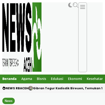
Beranda
Agama
Bisnis
Edukasi
Ekonomi
Kesehatan
NEWS RBACEH
PHE NSO Klarifikasi Dugaan Bau Amoniak di 
News