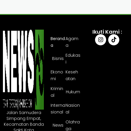
Ikuti Kami :
Berand
Agam
a
a
Edukas
Bisnis
i
Ekono
Keseh
mi
atan
Krimin
Hukum
al
Interna
Nasion
sional
al
Jalan Samudera
Simpang Empat,
Olahra
Kecamatan Banda
News
ga
Sakti Kota