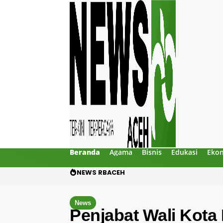
Beranda
Agama
Bisnis
Edukasi
Eko
NEWS RBACEH
Gibran Tegur Kadisdik Bi
News
Penjabat Wali Kot