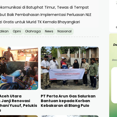
ekomunikasi di Batuphat Timur, Tewas di Tempat
but Baik Pembahasan Implementasi Perluasan NLE
zi Gratis untuk Murid TK Kemala Bhayangkari
dikan
Opini
Olahraga
News
Nasional
Aceh Utara
PT Perta Arun Gas Salurkan
Janji Renovasi
Bantuan kepada Korban
ani Yusuf, Pelukis
Kebakaran di Blang Pulo
s