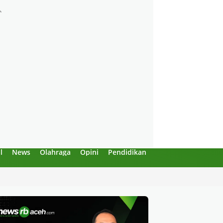
l
News
Olahraga
Opini
Pendidikan
Politik
Sejarah
 “Enggak Boleh!”