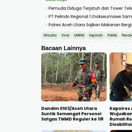
Pemuda Diduga Terjatuh dari Tower Tel
›
PT Pelindo Regional 1 Lhokseumawe Sam
›
Polres Aceh Utara Sajikan Makanan Bergi
›
Wisata
Viral
UMKM
Sejarah
Politik
Pendi
Bacaan Lainnya
Dandim 0103/Aceh Utara
Kapolres 
Suntik Semangat Personel
Wujudkan 
Satgas TMMD Reguler ke 118
Rumah Roh
Disabilita