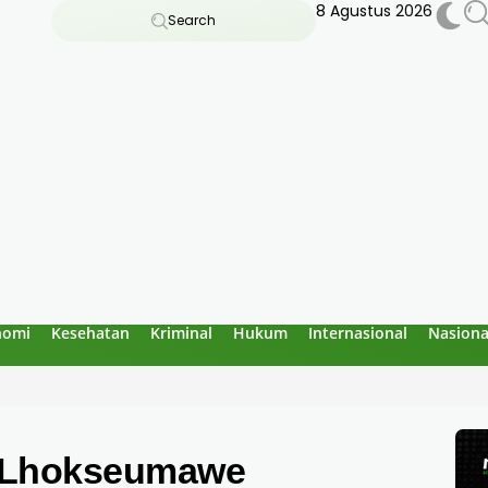
8 Agustus 2026
Search
nomi
Kesehatan
Kriminal
Hukum
Internasional
Nasiona
reuen, Temukan 1 Buku Dipakai 3 Siswa di SDN 7 Jangka Bireuen:
a Lhokseumawe