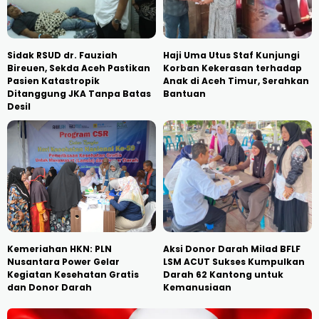
Sidak RSUD dr. Fauziah
Haji Uma Utus Staf Kunjungi
Bireuen, Sekda Aceh Pastikan
Korban Kekerasan terhadap
Pasien Katastropik
Anak di Aceh Timur, Serahkan
Ditanggung JKA Tanpa Batas
Bantuan
Desil
Kemeriahan HKN: PLN
Aksi Donor Darah Milad BFLF
Nusantara Power Gelar
LSM ACUT Sukses Kumpulkan
Kegiatan Kesehatan Gratis
Darah 62 Kantong untuk
dan Donor Darah
Kemanusiaan