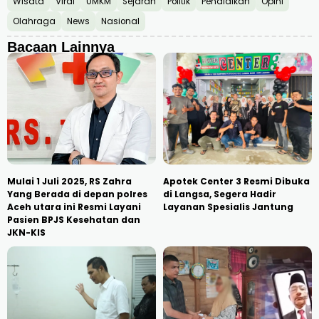
Wisata
Viral
UMKM
Sejarah
Politik
Pendidikan
Opini
Olahraga
News
Nasional
Bacaan Lainnya
Mulai 1 Juli 2025, RS Zahra
Apotek Center 3 Resmi Dibuka
Yang Berada di depan polres
di Langsa, Segera Hadir
Aceh utara ini Resmi Layani
Layanan Spesialis Jantung
Pasien BPJS Kesehatan dan
JKN-KIS