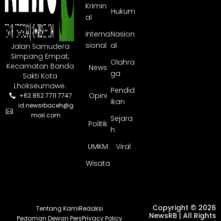
Krimin
Hukum
al
Interna
Nasion
sional
al
Jalan Samudera
Simpang Empat,
Olahra
Kecamatan Banda
News
ga
Sakti Kota
Lhokseumawe.
Pendid
Opini
+62 852 7711 7747
ikan
id.newsrbaceh@g
mail.com
Sejara
Politik
h
UMKM
Viral
Wisata
Copyright © 2026
Tentang Kami
Redaksi
NewsRB | All Rights
Pedoman Dewan Pers
Privacy Policy