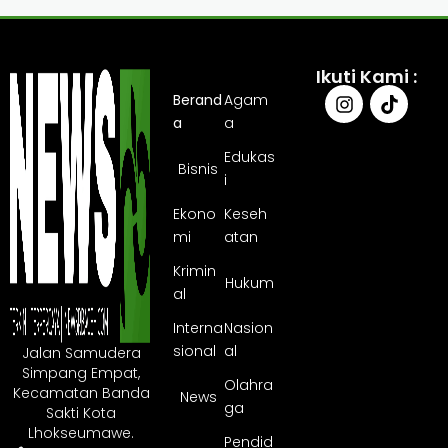
Ikuti Kami :
Berand
Agam
a
a
Edukas
Bisnis
i
Ekono
Keseh
mi
atan
Krimin
Hukum
al
Interna
Nasion
sional
al
Jalan Samudera
Simpang Empat,
Olahra
Kecamatan Banda
News
ga
Sakti Kota
Lhokseumawe.
Pendid