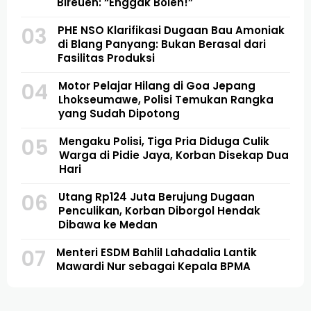
Bireuen: “Enggak Boleh!”
03
PHE NSO Klarifikasi Dugaan Bau Amoniak
di Blang Panyang: Bukan Berasal dari
Fasilitas Produksi
04
Motor Pelajar Hilang di Goa Jepang
Lhokseumawe, Polisi Temukan Rangka
yang Sudah Dipotong
05
Mengaku Polisi, Tiga Pria Diduga Culik
Warga di Pidie Jaya, Korban Disekap Dua
Hari
06
Utang Rp124 Juta Berujung Dugaan
Penculikan, Korban Diborgol Hendak
Dibawa ke Medan
07
Menteri ESDM Bahlil Lahadalia Lantik
Mawardi Nur sebagai Kepala BPMA