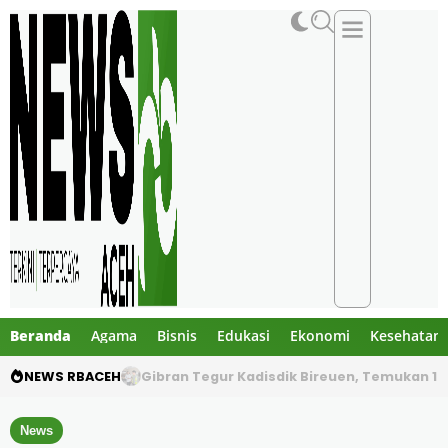
Beranda
Agama
Bisnis
Edukasi
Ekonomi
Kesehatan
NEWS RBACEH
PHE NSO Klarifikasi Dugaan Bau Amoniak di 
News