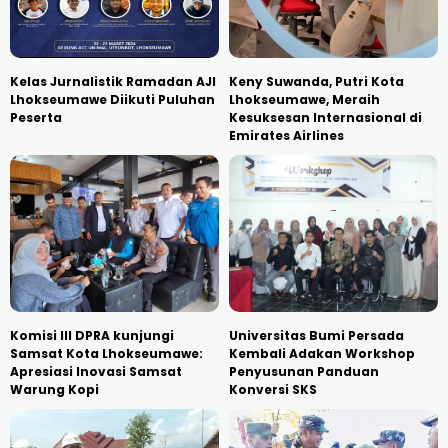
Kelas Jurnalistik Ramadan AJI
Keny Suwanda, Putri Kota
Lhokseumawe Diikuti Puluhan
Lhokseumawe, Meraih
Peserta
Kesuksesan Internasional di
Emirates Airlines
Komisi III DPRA kunjungi
Universitas Bumi Persada
Samsat Kota Lhokseumawe:
Kembali Adakan Workshop
Apresiasi Inovasi Samsat
Penyusunan Panduan
Warung Kopi
Konversi SKS