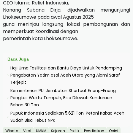
CEO Islamic Relief Indonesia,
Nanang Subana Dirja, dijadwalkan mengunjungi
Lhokseumawe pada awal Agustus 2025
guna meninjau langsung lokasi pembangunan dan
memperkuat koordinasi dengan
pemerintah kota Lhokseumawe.
Baca Juga
Haji Uma Fasilitasi dan Bantu Biaya Untuk Pendamping
Pengobatan Yatim asal Aceh Utara yang Alami Saraf
›
Terjepit
Kementerian PU: Jembatan Shortcut Enang-Enang
Pangkas Waktu Tempuh, Bisa Dilewati Kendaraan
›
Beban 30 Ton
Pupuk Indonesia Sediakan 5.621 Ton, Petani Kakao Aceh
›
Sudah Bisa Tebus NPK
Wisata
Viral
UMKM
Sejarah
Politik
Pendidikan
Opini