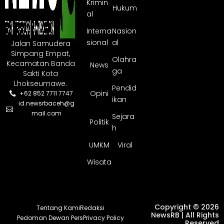
Krimin
Hukum
al
Interna
Nasion
sional
al
Jalan Samudera
Simpang Empat,
Olahra
Kecamatan Banda
News
ga
Sakti Kota
Lhokseumawe.
Pendid
Opini
+62 852 7711 7747
ikan
id.newsrbaceh@g
mail.com
Sejara
Politik
h
UMKM
Viral
Wisata
Copyright © 2026
Tentang Kami
Redaksi
NewsRB | All Rights
Pedoman Dewan Pers
Privacy Policy
Reserved