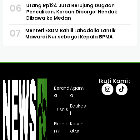
06
Utang Rp124 Juta Berujung Dugaan
Penculikan, Korban Diborgol Hendak
Dibawa ke Medan
07
Menteri ESDM Bahlil Lahadalia Lantik
Mawardi Nur sebagai Kepala BPMA
Ikuti Kami :
Berand
Agam
a
a
Edukas
Bisnis
i
Ekono
Keseh
mi
atan