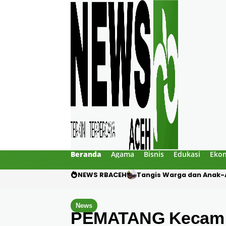
Beranda
Agama
Bisnis
Edukasi
Eko
NEWS RBACEH
Dua Pelajar Meninggal d
News
PEMATANG Kecam T