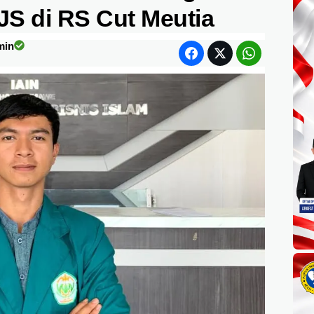
S di RS Cut Meutia
min