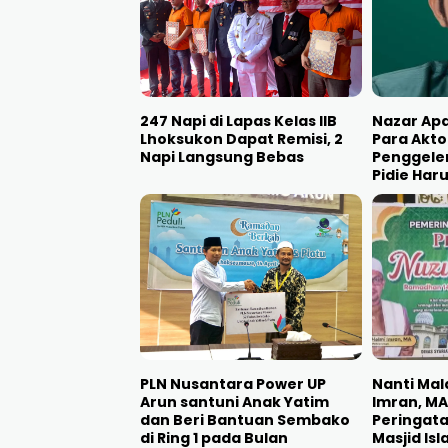
247 Napi di Lapas Kelas IIB
Nazar Apa
Lhoksukon Dapat Remisi, 2
Para Akto
Napi Langsung Bebas
Penggele
Pidie Har
PLN Nusantara Power UP
Nanti Mal
Arun santuni Anak Yatim
Imran, MA
dan Beri Bantuan Sembako
Peringata
di Ring 1 pada Bulan
Masjid Is