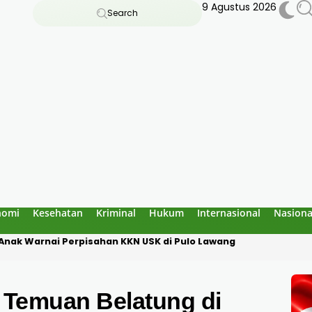
9 Agustus 2026
Search
nomi
Kesehatan
Kriminal
Hukum
Internasional
Nasiona
alam Kecelakaan Maut di Lhoksukon, Motor Bersenggolan Saat
emuan Belatung di