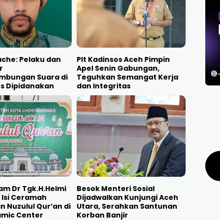
che: Pelaku dan
Plt Kadinsos Aceh Pimpin
r
Apel Senin Gabungan,
mbungan Suara di
Teguhkan Semangat Kerja
us Dipidanakan
dan Integritas
am Dr Tgk.H.Helmi
Besok Menteri Sosial
 Isi Ceramah
Dijadwalkan Kunjungi Aceh
n Nuzulul Qur’an di
Utara, Serahkan Santunan
lamic Center
Korban Banjir