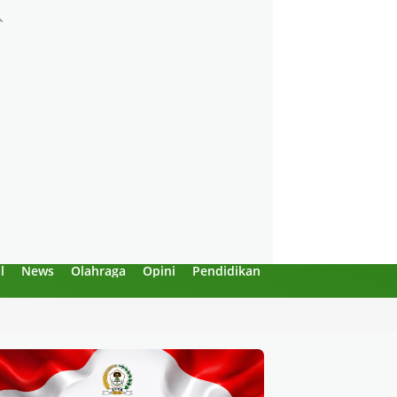
l
News
Olahraga
Opini
Pendidikan
Politik
Sejarah
 Mendahului