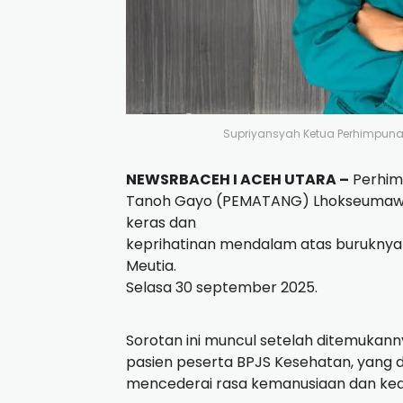
Supriyansyah Ketua Perhimpun
NEWSRBACEH I ACEH UTARA –
Perhim
Tanoh Gayo (PEMATANG) Lhokseumaw
keras dan
keprihatinan mendalam atas buruknya 
Meutia.
Selasa 30 september 2025.
Sorotan ini muncul setelah ditemukann
pasien peserta BPJS Kesehatan, yang d
mencederai rasa kemanusiaan dan kead