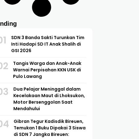
ending
01
SDN 3 Banda Sakti Turunkan Tim
Inti Hadapi SD IT Anak Shalih di
GSI 2026
02
Tangis Warga dan Anak-Anak
Warnai Perpisahan KKN USK di
Pulo Lawang
03
Dua Pelajar Meninggal dalam
Kecelakaan Maut di Lhoksukon,
Motor Bersenggolan Saat
Mendahului
04
Gibran Tegur Kadisdik Bireuen,
Temukan 1 Buku Dipakai 3 Siswa
di SDN 7 Jangka Bireuen: