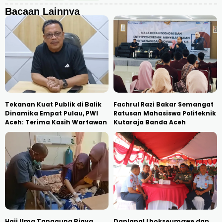
Bacaan Lainnya
Tekanan Kuat Publik di Balik
Fachrul Razi Bakar Semangat
Dinamika Empat Pulau, PWI
Ratusan Mahasiswa Politeknik
Aceh: Terima Kasih Wartawan
Kutaraja Banda Aceh
Haji Uma Tanggung Biaya
Danlanal Lhokseumawe dan