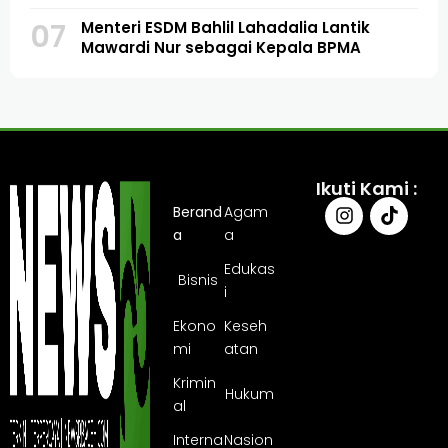
07
Menteri ESDM Bahlil Lahadalia Lantik
Mawardi Nur sebagai Kepala BPMA
Ikuti Kami :
Berand
Agam
a
a
Edukas
Bisnis
i
Ekono
Keseh
mi
atan
Krimin
Hukum
al
Interna
Nasion