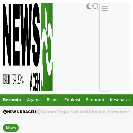
Beranda
Agama
Bisnis
Edukasi
Ekonomi
Kesehatan
NEWS RBACEH
PHE NSO Klarifikasi Dugaan Bau Amoniak di 
News