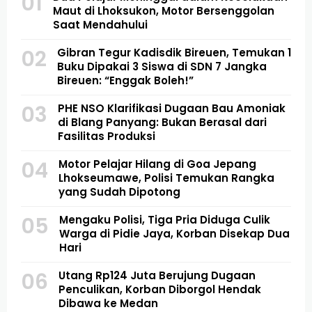
01
Maut di Lhoksukon, Motor Bersenggolan
Saat Mendahului
02
Gibran Tegur Kadisdik Bireuen, Temukan 1
Buku Dipakai 3 Siswa di SDN 7 Jangka
Bireuen: “Enggak Boleh!”
03
PHE NSO Klarifikasi Dugaan Bau Amoniak
di Blang Panyang: Bukan Berasal dari
Fasilitas Produksi
04
Motor Pelajar Hilang di Goa Jepang
Lhokseumawe, Polisi Temukan Rangka
yang Sudah Dipotong
05
Mengaku Polisi, Tiga Pria Diduga Culik
Warga di Pidie Jaya, Korban Disekap Dua
Hari
06
Utang Rp124 Juta Berujung Dugaan
Penculikan, Korban Diborgol Hendak
Dibawa ke Medan