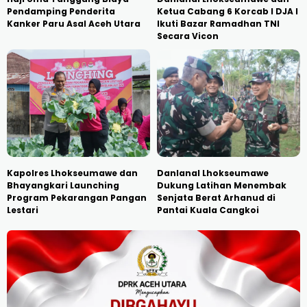
Pendamping Penderita
Ketua Cabang 6 Korcab I DJA I
Kanker Paru Asal Aceh Utara
Ikuti Bazar Ramadhan TNI
Secara Vicon
Kapolres Lhokseumawe dan
Danlanal Lhokseumawe
Bhayangkari Launching
Dukung Latihan Menembak
Program Pekarangan Pangan
Senjata Berat Arhanud di
Lestari
Pantai Kuala Cangkoi