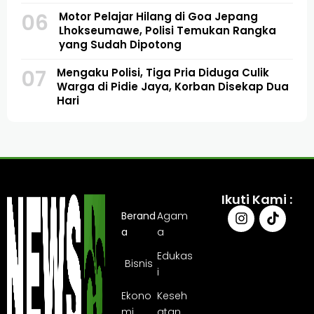
06
Motor Pelajar Hilang di Goa Jepang
Lhokseumawe, Polisi Temukan Rangka
yang Sudah Dipotong
07
Mengaku Polisi, Tiga Pria Diduga Culik
Warga di Pidie Jaya, Korban Disekap Dua
Hari
Ikuti Kami :
Berand
Agam
a
a
Edukas
Bisnis
i
Ekono
Keseh
mi
atan