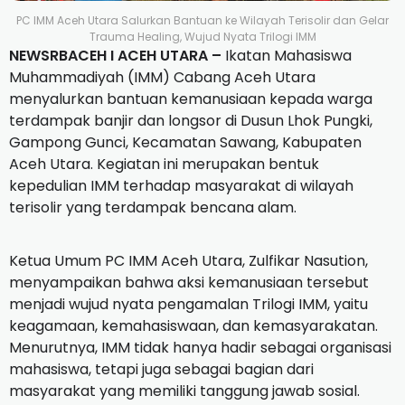
PC IMM Aceh Utara Salurkan Bantuan ke Wilayah Terisolir dan Gelar
Trauma Healing, Wujud Nyata Trilogi IMM
NEWSRBACEH I ACEH UTARA –
Ikatan Mahasiswa
Muhammadiyah (IMM) Cabang Aceh Utara
menyalurkan bantuan kemanusiaan kepada warga
terdampak banjir dan longsor di Dusun Lhok Pungki,
Gampong Gunci, Kecamatan Sawang, Kabupaten
Aceh Utara. Kegiatan ini merupakan bentuk
kepedulian IMM terhadap masyarakat di wilayah
terisolir yang terdampak bencana alam.
Ketua Umum PC IMM Aceh Utara, Zulfikar Nasution,
menyampaikan bahwa aksi kemanusiaan tersebut
menjadi wujud nyata pengamalan Trilogi IMM, yaitu
keagamaan, kemahasiswaan, dan kemasyarakatan.
Menurutnya, IMM tidak hanya hadir sebagai organisasi
mahasiswa, tetapi juga sebagai bagian dari
masyarakat yang memiliki tanggung jawab sosial.