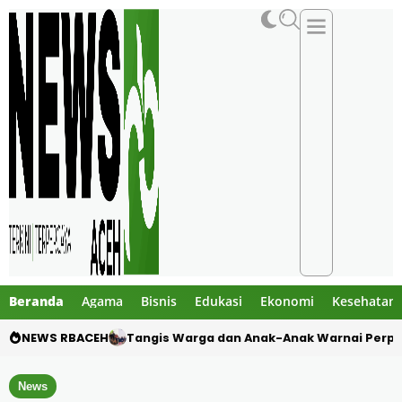
Beranda
Agama
Bisnis
Edukasi
Ekonomi
Kesehatan
NEWS RBACEH
Dua Pelajar Meninggal dalam Kecelakaan M
News