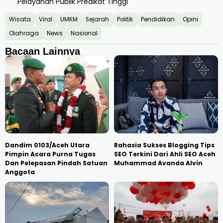
Pelayanan Publik Predikat Tinggi
Wisata
Viral
UMKM
Sejarah
Politik
Pendidikan
Opini
Olahraga
News
Nasional
Bacaan Lainnya
Dandim 0103/Aceh Utara
Rahasia Sukses Blogging Tips
Pimpin Acara Purna Tugas
SEO Terkini Dari Ahli SEO Aceh
Dan Pelepasan Pindah Satuan
Muhammad Avanda Alvin
Anggota