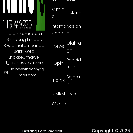
Krimin
Hukum
al
Interna
Nasion
sional
al
Jalan Samudera
Simpang Empat,
Olahra
Kecamatan Banda
News
ga
Sakti Kota
Lhokseumawe.
Pendid
Opini
+62 852 7711 7747
ikan
id.newsrbaceh@g
mail.com
Sejara
Politik
h
UMKM
Viral
Wisata
Copyright © 2026
Tentang Kami
Redaksi