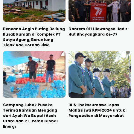
Bencana Angin Puting Beliung
Danrem 011 Lilawangsa Hadiri
Rusak Rumah di Komplek PT
Hut Bhayangkara Ke-77
Satya Agung, Beruntung
Tidak Ada Korban Jiwa
Gampong Lubok Pusaka
IAIN Lhokseumawe Lepas
Terima Bantuan Meugang
Mahasiswa KPM 2024 untuk
dari Ayah Wa Bupati Aceh
Pengabdian di Masyarakat
Utara dan PT. Pema Global
Energi