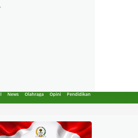
l
News
Olahraga
Opini
Pendidikan
Politik
Sejarah
an