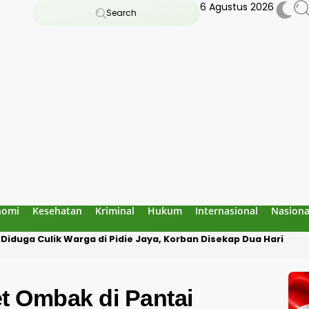
6 Agustus 2026
Search
nomi
Kesehatan
Kriminal
Hukum
Internasional
Nasiona
ng Dugaan Penculikan, Korban Diborgol Hendak Dibawa ke Med
t Ombak di Pantai