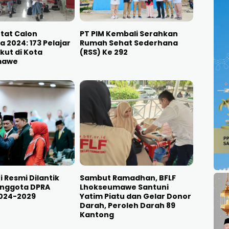
etat Calon
PT PIM Kembali Serahkan
a 2024: 173 Pelajar
Rumah Sehat Sederhana
kut di Kota
(RSS) Ke 292
mawe
 Resmi Dilantik
Sambut Ramadhan, BFLF
Anggota DPRA
Lhokseumawe Santuni
2024-2029
Yatim Piatu dan Gelar Donor
Darah, Peroleh Darah 89
Kantong