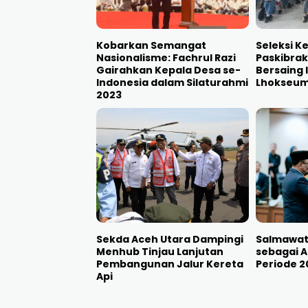
Kobarkan Semangat
Seleksi K
Nasionalisme: Fachrul Razi
Paskibrak
Gairahkan Kepala Desa se-
Bersaing I
Indonesia dalam Silaturahmi
Lhokseu
2023
Sekda Aceh Utara Dampingi
Salmawati
Menhub Tinjau Lanjutan
sebagai 
Pembangunan Jalur Kereta
Periode 
Api