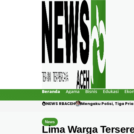
Beranda
Agama
Bisnis
Edukasi
Eko
NEWS RBACEH
Utang Rp124 Juta Beruju
News
Lima Warga Tersere