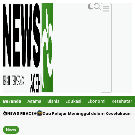
Beranda
Agama
Bisnis
Edukasi
Ekonomi
Kesehatan
NEWS RBACEH
Gibran Tegur Kadisdik Bireuen, Temukan 1 B
News