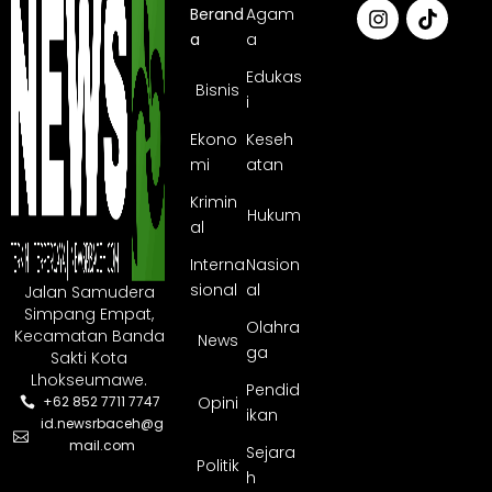
Berand
Agam
a
a
Edukas
Bisnis
i
Ekono
Keseh
mi
atan
Krimin
Hukum
al
Interna
Nasion
sional
al
Jalan Samudera
Simpang Empat,
Olahra
Kecamatan Banda
News
ga
Sakti Kota
Lhokseumawe.
Pendid
Opini
+62 852 7711 7747
ikan
id.newsrbaceh@g
mail.com
Sejara
Politik
h