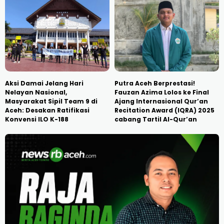
Aksi Damai Jelang Hari
Putra Aceh Berprestasi!
Nelayan Nasional,
Fauzan Azima Lolos ke Final
Masyarakat Sipil Team 9 di
Ajang Internasional Qur’an
Aceh: Desakan Ratifikasi
Recitation Award (IQRA) 2025
Konvensi ILO K-188
cabang Tartil Al-Qur’an