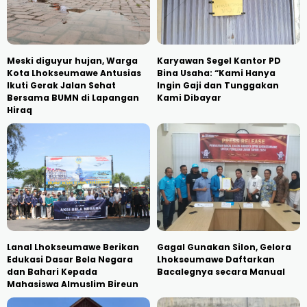
Meski diguyur hujan, Warga
Karyawan Segel Kantor PD
Kota Lhokseumawe Antusias
Bina Usaha: “Kami Hanya
Ikuti Gerak Jalan Sehat
Ingin Gaji dan Tunggakan
Bersama BUMN di Lapangan
Kami Dibayar
Hiraq
Lanal Lhokseumawe Berikan
Gagal Gunakan Silon, Gelora
Edukasi Dasar Bela Negara
Lhokseumawe Daftarkan
dan Bahari Kepada
Bacalegnya secara Manual
Mahasiswa Almuslim Bireun