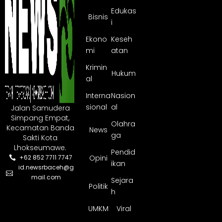
Edukas
Bisnis
i
Ekono
Keseh
mi
atan
Krimin
Hukum
al
Interna
Nasion
sional
al
Jalan Samudera
Simpang Empat,
Olahra
Kecamatan Banda
News
ga
Sakti Kota
Lhokseumawe.
Pendid
Opini
+62 852 7711 7747
ikan
id.newsrbaceh@g
mail.com
Sejara
Politik
h
UMKM
Viral