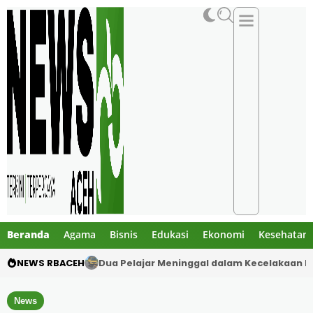
Beranda
Agama
Bisnis
Edukasi
Ekonomi
Kesehatan
NEWS RBACEH
Gibran Tegur Kadisdik Bireuen, Temukan 1 B
News