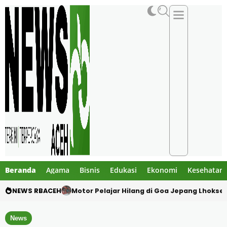
Beranda
Agama
Bisnis
Edukasi
Ekonomi
Kesehatan
NEWS RBACEH
Mengaku Polisi, Tiga Pria Diduga Culik Warg
News