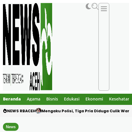
Beranda
Agama
Bisnis
Edukasi
Ekonomi
Kesehatan
NEWS RBACEH
Utang Rp124 Juta Berujung Dugaan Penculi
News