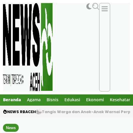
Beranda
Agama
Bisnis
Edukasi
Ekonomi
Kesehatan
NEWS RBACEH
Dua Pelajar Meninggal dalam Kecelakaan M
News