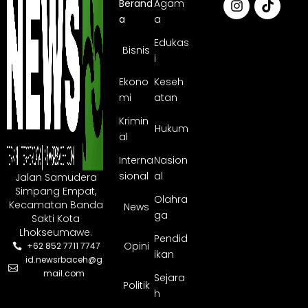
Berand
Agam
a
a
Edukas
Bisnis
i
Ekono
Keseh
mi
atan
Krimin
Hukum
al
Interna
Nasion
sional
al
Jalan Samudera
Simpang Empat,
Olahra
Kecamatan Banda
News
ga
Sakti Kota
Lhokseumawe.
Pendid
Opini
+62 852 7711 7747
ikan
id.newsrbaceh@g
mail.com
Sejara
Politik
h