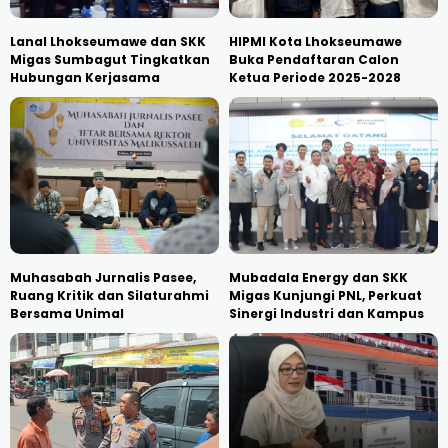
Lanal Lhokseumawe dan SKK
HIPMI Kota Lhokseumawe
Migas Sumbagut Tingkatkan
Buka Pendaftaran Calon
Hubungan Kerjasama
Ketua Periode 2025-2028
Muhasabah Jurnalis Pasee,
Mubadala Energy dan SKK
Ruang Kritik dan Silaturahmi
Migas Kunjungi PNL, Perkuat
Bersama Unimal
Sinergi Industri dan Kampus